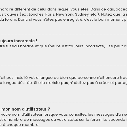
au horaire différent de celui dans lequel vous êtes. Dans ce cas, acc
s trouvez (ex : Londres, Paris, New York, Sydney, etc.). Notez que l
 forum. Donc si vous n’êtes pas enregistré, c’est le bon moment pou
ujours incorrecte !
e fuseau horaire et que l’heure est toujours incorrecte, il se peut q
 n’ait pas installé votre langue ou bien que personne n’ait encore t
 langue désirée. Si elle n’existe pas, n’hésitez pas à créer et part
 mon nom d’utilisateur ?
votre nom d’utilisateur lorsque vous consultez les messages d’un suj
otre nombre de messages ou votre statut sur le forum. La seconde 
pre à chaque membre.