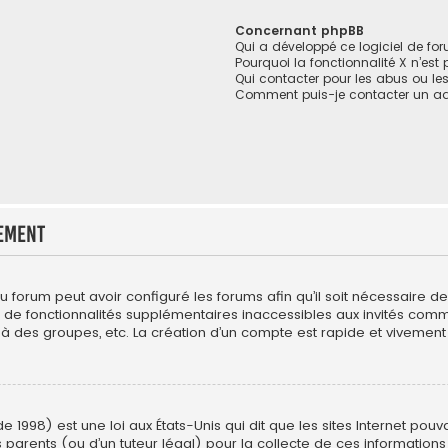
Concernant phpBB
Qui a développé ce logiciel de fo
Pourquoi la fonctionnalité X n’est
Qui contacter pour les abus ou le
Comment puis-je contacter un ad
ement
du forum peut avoir configuré les forums afin qu’il soit nécessaire 
r de fonctionnalités supplémentaires inaccessibles aux invités com
 à des groupes, etc. La création d’un compte est rapide et vivement 
e 1998) est une loi aux États-Unis qui dit que les sites Internet pou
 parents (ou d’un tuteur légal) pour la collecte de ces informations