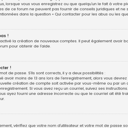
us, lorsque vous vous enregistrez ou que quelqu’un le fait à votre pl
res de ce forum ne peuvent pas fournir de conseils juridiques et ne
entionnées dans la question « Qui contacter pour les abus ou les qu
pas !
sactivé la création de nouveaux comptes. Il peut également avoir bann
orum pour obtenir de l’aide.
cter !
mot de passe. S’ils sont corrects, il y a deux possibilités :
ué avoir moins de 13 ans lors de l’enregistrement, alors vous devrez s
uvelle création de compte soit activée par vous-même ou par un a
nregistrement. Si vous avez reçu un courriel, suivez ses instructions.
ous ayez fourni une adresse incorrecte ou que le courriel ait été trai
ur.
ment, vérifiez que votre nom d’utilisateur et votre mot de passe soie