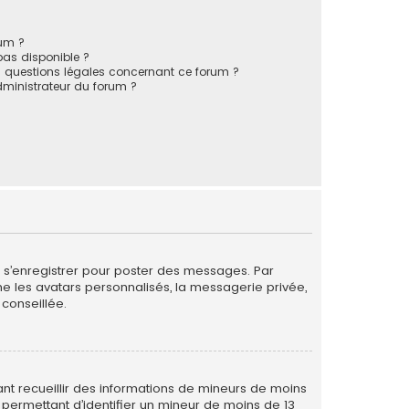
rum ?
 pas disponible ?
s questions légales concernant ce forum ?
ministrateur du forum ?
de s’enregistrer pour poster des messages. Par
me les avatars personnalisés, la messagerie privée,
conseillée.
vant recueillir des informations de mineurs de moins
 permettant d’identifier un mineur de moins de 13