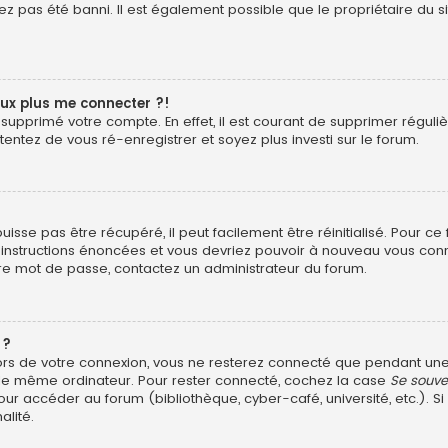
z pas été banni. Il est également possible que le propriétaire du si
eux plus me connecter ?!
ou supprimé votre compte. En effet, il est courant de supprimer rég
 tentez de vous ré-enregistrer et soyez plus investi sur le forum.
sse pas être récupéré, il peut facilement être réinitialisé. Pour ce
s instructions énoncées et vous devriez pouvoir à nouveau vous con
otre mot de passe, contactez un administrateur du forum.
 ?
ors de votre connexion, vous ne resterez connecté que pendant u
ant le même ordinateur. Pour rester connecté, cochez la case
Se souve
ur accéder au forum (bibliothèque, cyber-café, université, etc.). Si
alité.