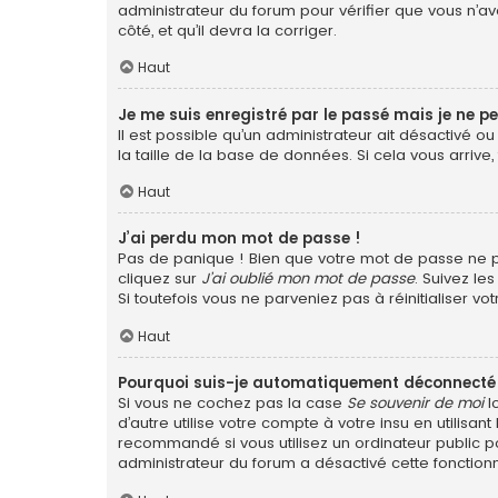
administrateur du forum pour vérifier que vous n’ave
côté, et qu’il devra la corriger.
Haut
Je me suis enregistré par le passé mais je ne p
Il est possible qu’un administrateur ait désactivé 
la taille de la base de données. Si cela vous arrive,
Haut
J’ai perdu mon mot de passe !
Pas de panique ! Bien que votre mot de passe ne pui
cliquez sur
J’ai oublié mon mot de passe
. Suivez le
Si toutefois vous ne parveniez pas à réinitialiser v
Haut
Pourquoi suis-je automatiquement déconnecté
Si vous ne cochez pas la case
Se souvenir de moi
l
d’autre utilise votre compte à votre insu en utilis
recommandé si vous utilisez un ordinateur public po
administrateur du forum a désactivé cette fonctionn