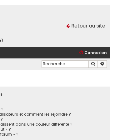
Retour au site
é)
Connexion
Rechercher
Recherche avancé
es
 ?
tilisateurs et comment les rejoindre ?
 ?
issent dans une couleur différente ?
ut » ?
 forum » ?