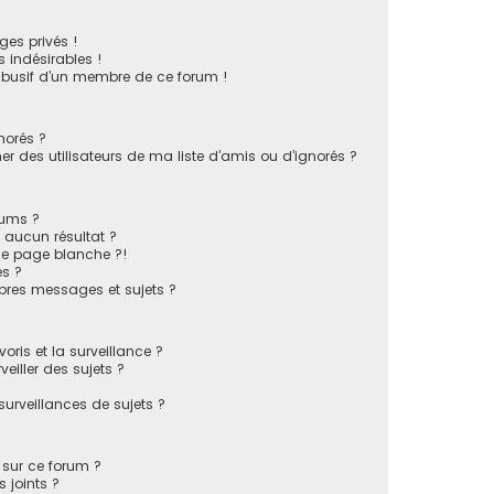
es privés !
 indésirables !
 abusif d’un membre de ce forum !
norés ?
 des utilisateurs de ma liste d’amis ou d’ignorés ?
rums ?
 aucun résultat ?
ne page blanche ?!
s ?
pres messages et sujets ?
voris et la surveillance ?
eiller des sujets ?
rveillances de sujets ?
s sur ce forum ?
 joints ?