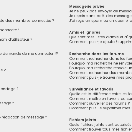
Messagerie privée
Je ne peux pas envoyer de messag
Je reçois sans arrêt des messages
ste des membres connectés ?
J’ai reçu un spam ou un courriel
ncorrecte !
Amis et ignorés
Que sont mes listes d’amis et d’ig
om d’utilisateur ?
Comment puis-je ajouter/supprimer
e demande de me connecter !?
Recherche dans les forums
Comment rechercher dans les fo
Pourquoi ma recherche ne renvoie
Pourquoi ma recherche renvoie u
e ?
Comment rechercher des membre
Comment puis-je trouver mes pro
 sondage ?
Surveillance et favoris
Quelle est la différence entre les fa
Comment mettre en favoris ou surv
essage ?
Comment surveiller des forums ?
Comment puis-je supprimer mes su
de rédaction de message ?
Fichiers joints
Quels fichiers joints sont autorisé
Comment trouver tous mes fichiers