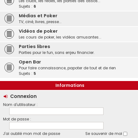
Les clubs, les fédés, les parties des assos...
Sujets :
6
Médias et Poker
TV, ciné, livres, presse...
Vidéos de poker
Les cours de poker, les vidéos amusantes...
Parties libres
Parties pour le fun, sans enjeu financier.
Open Bar
Pour faire connaissance, papoter de tout et de rien
Sujets :
5
Informations
Connexion
Nom d’utilisateur :
Mot de passe :
J’ai oublié mon mot de passe
Se souvenir de moi