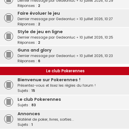
Dernier message par
Gedeonluc
«
10 juillet 2026, 10:29
Réponses :
2
Faire évoluer le jeu
Dernier message par
Gedeonluc
«
10 juillet 2026, 10:27
Réponses :
2
Style de jeu en ligne
Dernier message par
Gedeonluc
«
10 juillet 2026, 10:25
Réponses :
2
Guns and glory
Dernier message par
Gedeonluc
«
10 juillet 2026, 10:23
Réponses :
6
Le club Pokerennes
Bienvenue sur Pokerennes !
Présentez-vous et lisez les règles du forum !
Sujets :
15
Le club Pokerennes
Sujets :
83
Annonces
Matériel de poker, livres, sorties...
Sujets :
1