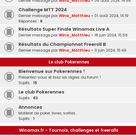
Dernier message par
Wina_Matthieu
«
06 août 2024, 14:58
Challenge MTT 2024
Dernier message par
Wina_Matthieu
«
01 août 2024, 14:19
Réponses :
6
Résultats Super Finale Winamax Live A
Dernier message par
Wina_Matthieu
«
18 juin 2024, 15:59
Résultats du Championnat Freeroll B
Dernier message par
Wina_Matthieu
«
11 juin 2024, 15:49
Le club Pokerennes
Bienvenue sur Pokerennes !
Présentez-vous et lisez les règles du forum !
Sujets :
15
Le club Pokerennes
Sujets :
83
Annonces
Matériel de poker, livres, sorties...
Sujets :
1
Winamax.fr - Tournois, challenges et freerolls