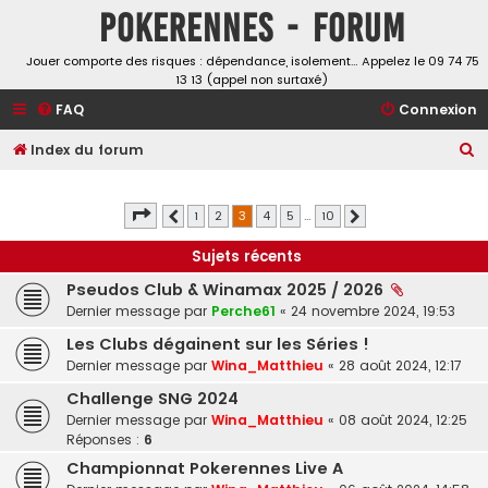
Pokerennes - Forum
Jouer comporte des risques : dépendance, isolement… Appelez le 09 74 75
13 13 (appel non surtaxé)
FAQ
Connexion
R
Index du forum
e
c
Page
3
sur
10
1
2
3
4
5
…
10
Précédente
Suivante
h
Sujets récents
e
Pseudos Club & Winamax 2025 / 2026
r
Dernier message par
Perche61
«
24 novembre 2024, 19:53
c
Les Clubs dégainent sur les Séries !
h
Dernier message par
Wina_Matthieu
«
28 août 2024, 12:17
e
Challenge SNG 2024
r
Dernier message par
Wina_Matthieu
«
08 août 2024, 12:25
Réponses :
6
Championnat Pokerennes Live A