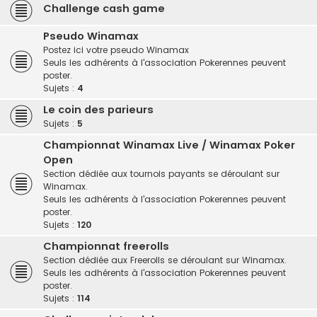
Challenge cash game
Pseudo Winamax
Postez ici votre pseudo Winamax
Seuls les adhérents à l'association Pokerennes peuvent
poster.
Sujets :
4
Le coin des parieurs
Sujets :
5
Championnat Winamax Live / Winamax Poker
Open
Section dédiée aux tournois payants se déroulant sur
Winamax.
Seuls les adhérents à l'association Pokerennes peuvent
poster.
Sujets :
120
Championnat freerolls
Section dédiée aux Freerolls se déroulant sur Winamax.
Seuls les adhérents à l'association Pokerennes peuvent
poster.
Sujets :
114