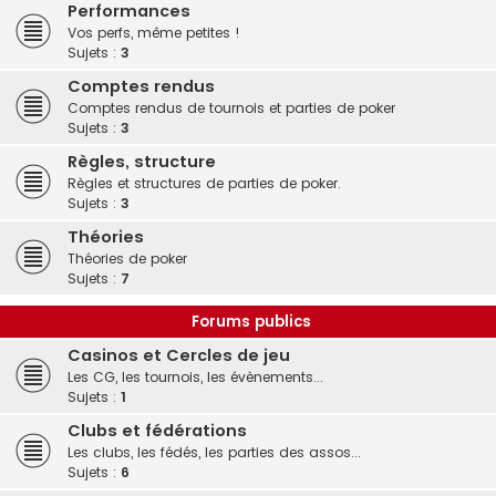
Performances
Vos perfs, même petites !
Sujets :
3
Comptes rendus
Comptes rendus de tournois et parties de poker
Sujets :
3
Règles, structure
Règles et structures de parties de poker.
Sujets :
3
Théories
Théories de poker
Sujets :
7
Forums publics
Casinos et Cercles de jeu
Les CG, les tournois, les évènements...
Sujets :
1
Clubs et fédérations
Les clubs, les fédés, les parties des assos...
Sujets :
6