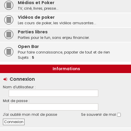
Médias et Poker
TV, ciné, livres, presse...
Vidéos de poker
Les cours de poker, les vidéos amusantes...
Parties libres
Parties pour le fun, sans enjeu financier.
Open Bar
Pour faire connaissance, papoter de tout et de rien
Sujets :
5
Informations
Connexion
Nom d’utilisateur :
Mot de passe :
J’ai oublié mon mot de passe
Se souvenir de moi