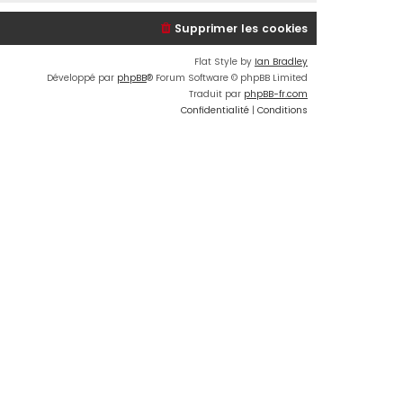
Supprimer les cookies
Flat Style by
Ian Bradley
Développé par
phpBB
® Forum Software © phpBB Limited
Traduit par
phpBB-fr.com
Confidentialité
|
Conditions