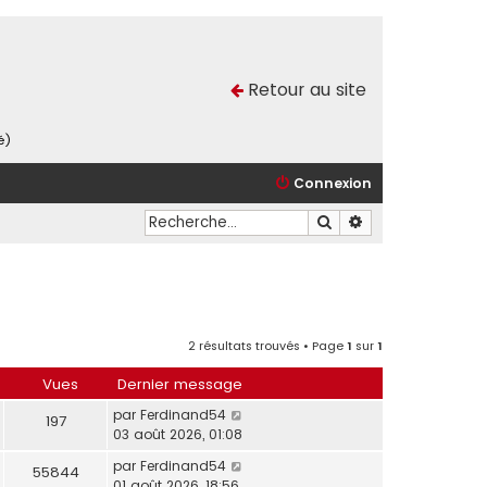
Retour au site
é)
Connexion
Rechercher
Recherche avancé
2 résultats trouvés • Page
1
sur
1
Vues
Dernier message
par
Ferdinand54
197
03 août 2026, 01:08
par
Ferdinand54
55844
01 août 2026, 18:56