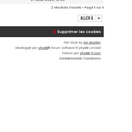
2 résultats trouvés • Page
1
sur
1
Aller à
Supprimer les cookies
Flat Style by
Ian Bradley
Développé par
phpBB
® Forum Software © phpBB Limited
Traduit par
phpBB-fr.com
Confidentialité
|
Conditions