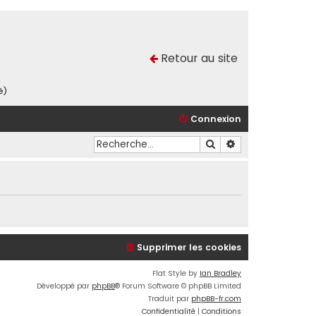
Retour au site
é)
Connexion
Rechercher
Recherche avancé
Supprimer les cookies
Flat Style by
Ian Bradley
Développé par
phpBB
® Forum Software © phpBB Limited
Traduit par
phpBB-fr.com
Confidentialité
|
Conditions