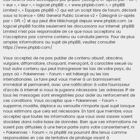
« eux », « leur », « logiciel phpBB », « www.phpbb.com », « phpBB
Limited », « Équipes phpBB ») qui est un script libre de forum, déclaré
sous la licence «
GNU General Public License v2
» (désigné ci-après
par « GPL ») et qui peut être téléchargé depuis
www.phpbb.com
. Le
logiciel phpBB facilite seulement les discussions sur Internet. phpBB
Limited n’est pas responsable de ce que nous acceptons ou
n’acceptons pas comme contenu ou conduite permis. Pour de plus
amples informations au sujet de phpBB, veuillez consulter :
https://www.phpbb.com/
.
Vous acceptez de ne pas publier de contenu abusif, obscène,
vulgaire, diffamatoire, choquant, menaçant, à caractère sexuel ou
tout autre contenu qui peut transgresser les lois de votre pays, du
pays où « Pokerennes - Forum » est hébergé ou les lois
internationales. Le faire peut vous mener à un bannissement
immédiat et permanent, avec une notification à votre fournisseur
d’accès à Internet si nous le jugeons nécessaire. Les adresses IP de
tous les messages sont enregistrées pour aider au renforcement de
ces conditions. Vous acceptez que « Pokerennes - Forum »
supprime, modifie, déplace ou verrouille n’importe quel sujet lorsque
nous estimons que cela est nécessaire. En tant que membre, vous
acceptez que toutes les informations que vous avez saisies soient
stockées dans notre base de données. Bien que ces informations ne
soient pas diffusées à une tierce partie sans votre consentement, ni
« Pokerennes - Forum », ni phpBB ne pourront être tenus comme
responsables en cas de tentative de piratage visant à