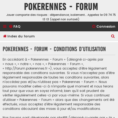
Pokerennes - Forum
Jouer comporte des risques : dépendance, isolement… Appelez le 09 74 75
13 13 (appel non surtaxé)
FAQ
Connexion
R
Index du forum
e
Pokerennes - Forum - Conditions d’utilisation
c
h
En accédant à « Pokerennes - Forum » (désigné ci-après par
e
« nous », « notre », « nos », « Pokerennes - Forum »,
« http://forum.pokerennes.fr »), vous acceptez d’être légalement
r
responsable des conditions suivantes. Si vous n’acceptez pas d’être
c
légalement responsable de toutes les conditions suivantes, alors
n’accédez pas et/ou n’utilisez pas « Pokerennes - Forum ». Nous
h
pouvons modifier celles-ci à n’importe quel moment et nous ferons
e
tout pour que vous en soyez informé, bien qu’il soit prudent de
vérifier régulièrement celles-ci par vous-même. Si vous continuez
r
d’utiliser « Pokerennes - Forum » alors que des changements ont été
effectués, vous acceptez d’être légalement responsable des
conditions découlant des mises à jour et/ou modifications.
Nos forums sont développés par phpBB (désigné ci-après par « ils »,