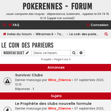
Pokerennes - Forum
Jouer comporte des risques : dépendance, isolement… Appelez le 09 74 75
13 13 (appel non surtaxé)
FAQ
Connexion
R
Index du forum
Winamax.fr - Tournois, challenges et freerolls
Le coin des parieurs
e
Le coin des parieurs
c
Rechercher
Recherche avancé
Nouveau sujet
h
4 sujets • Page
1
sur
1
e
r
Annonces
c
Survivor Clubs
h
Dernier message par
Wina_Etienne
«
07 septembre 2023,
12:10
e
Réponses :
1
r
Sujets
Le Prophète des clubs nouvelle formule
Dernier message par
Wina_Etienne
«
07 septembre 2023,