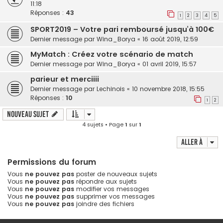
11:18
Réponses :
43
1
2
3
4
5
SPORT2019 – Votre pari remboursé jusqu’à 100€
Dernier message par
Wina_Borya
«
16 août 2019, 12:59
MyMatch : Créez votre scénario de match
Dernier message par
Wina_Borya
«
01 avril 2019, 15:57
parieur et merciiii
Dernier message par
Lechinois
«
10 novembre 2018, 15:55
Réponses :
10
1
2
Nouveau sujet
4 sujets • Page
1
sur
1
Aller à
Permissions du forum
Vous
ne pouvez pas
poster de nouveaux sujets
Vous
ne pouvez pas
répondre aux sujets
Vous
ne pouvez pas
modifier vos messages
Vous
ne pouvez pas
supprimer vos messages
Vous
ne pouvez pas
joindre des fichiers