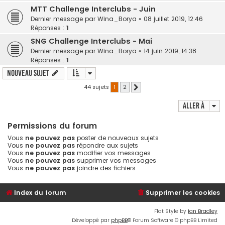
MTT Challenge Interclubs - Juin
Dernier message par
Wina_Borya
«
08 juillet 2019, 12:46
Réponses :
1
SNG Challenge Interclubs - Mai
Dernier message par
Wina_Borya
«
14 juin 2019, 14:38
Réponses :
1
Nouveau sujet
44 sujets
1
2
Suivante
Aller à
Permissions du forum
Vous
ne pouvez pas
poster de nouveaux sujets
Vous
ne pouvez pas
répondre aux sujets
Vous
ne pouvez pas
modifier vos messages
Vous
ne pouvez pas
supprimer vos messages
Vous
ne pouvez pas
joindre des fichiers
Index du forum
Supprimer les cookies
Flat Style by
Ian Bradley
Développé par
phpBB
® Forum Software © phpBB Limited