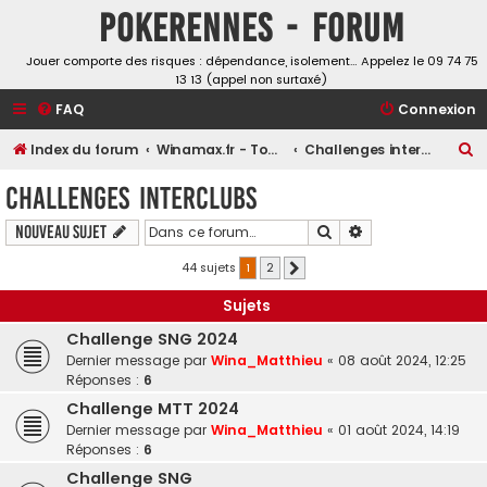
Pokerennes - Forum
Jouer comporte des risques : dépendance, isolement… Appelez le 09 74 75
13 13 (appel non surtaxé)
FAQ
Connexion
R
Index du forum
Winamax.fr - Tournois, challenges et freerolls
Challenges interclubs
e
Challenges interclubs
c
Rechercher
Recherche avancé
Nouveau sujet
h
e
44 sujets
1
2
Suivante
r
Sujets
c
Challenge SNG 2024
h
Dernier message par
Wina_Matthieu
«
08 août 2024, 12:25
e
Réponses :
6
r
Challenge MTT 2024
Dernier message par
Wina_Matthieu
«
01 août 2024, 14:19
Réponses :
6
Challenge SNG