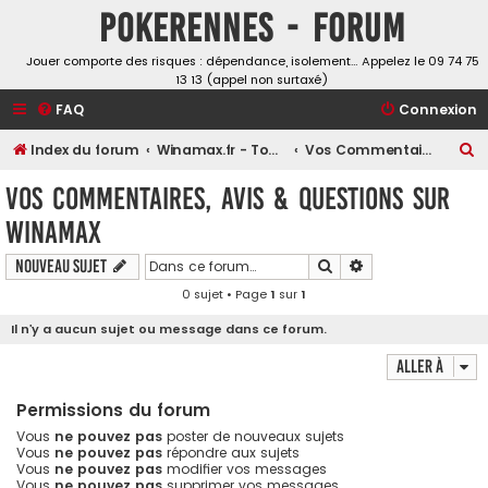
Pokerennes - Forum
Jouer comporte des risques : dépendance, isolement… Appelez le 09 74 75
13 13 (appel non surtaxé)
FAQ
Connexion
R
Index du forum
Winamax.fr - Tournois, challenges et freerolls
Vos Commentaires, avis & questions sur Winamax
e
Vos Commentaires, avis & questions sur
c
Winamax
h
e
Rechercher
Recherche avancé
Nouveau sujet
r
0 sujet • Page
1
sur
1
c
Il n’y a aucun sujet ou message dans ce forum.
h
Aller à
e
r
Permissions du forum
Vous
ne pouvez pas
poster de nouveaux sujets
Vous
ne pouvez pas
répondre aux sujets
Vous
ne pouvez pas
modifier vos messages
Vous
ne pouvez pas
supprimer vos messages