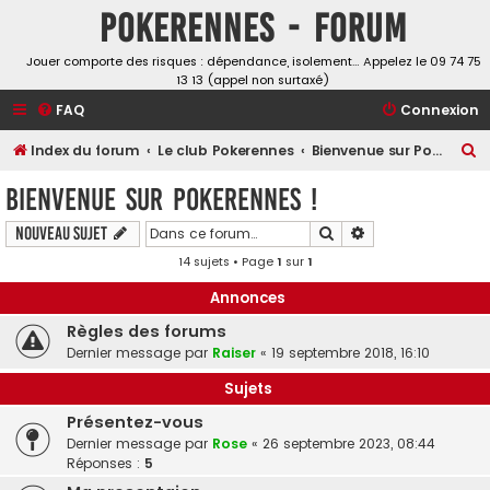
Pokerennes - Forum
Jouer comporte des risques : dépendance, isolement… Appelez le 09 74 75
13 13 (appel non surtaxé)
FAQ
Connexion
R
Index du forum
Le club Pokerennes
Bienvenue sur Pokerennes !
e
Bienvenue sur Pokerennes !
c
Rechercher
Recherche avancé
Nouveau sujet
h
14 sujets • Page
1
sur
1
e
r
Annonces
c
Règles des forums
h
Dernier message par
Raiser
«
19 septembre 2018, 16:10
e
Sujets
r
Présentez-vous
Dernier message par
Rose
«
26 septembre 2023, 08:44
Réponses :
5