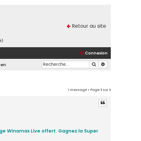
Retour au site
é)
Connexion
Rechercher
Recherche avancé
pen
1 message • Page
1
sur
1
e Winamax Live offert. Gagnez la Super