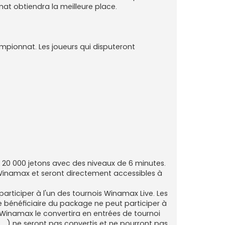
at obtiendra la meilleure place.
ampionnat. Les joueurs qui disputeront
de 20 000 jetons avec des niveaux de 6 minutes.
 Winamax et seront directement accessibles à
rticiper à l'un des tournois Winamax Live. Les
e bénéficiaire du package ne peut participer à
 Winamax le convertira en entrées de tournoi
…) ne seront pas convertis et ne pourront pas