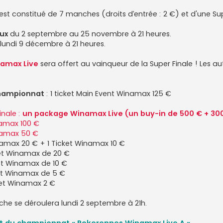
t constitué de 7 manches (droits d’entrée : 2 €) et d'une Super
eux
du 2 septembre au 25 novembre à 21 heures.
 lundi 9 décembre à 21 heures.
amax Live
sera offert au vainqueur de la Super Finale ! Les au
hampionnat
: 1 ticket Main Event Winamax 125 €
inale :
un package Winamax Live (un buy-in de 500 € + 300
namax 100 €
inamax 50 €
inamax 20 € + 1 Ticket Winamax 10 €
cket Winamax de 20 €
cket Winamax de 10 €
cket Winamax de 5 €
cket Winamax 2 €
he se déroulera lundi 2 septembre à 21h.