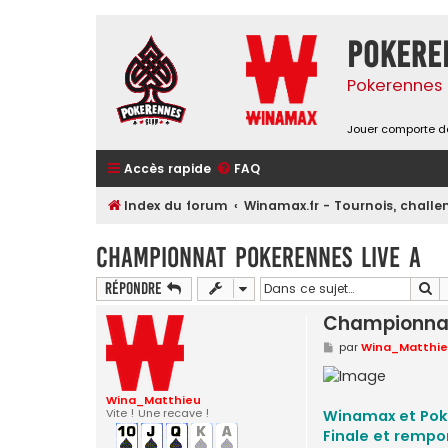
Pokere
Pokerennes 
Jouer comporte de
Accès rapide
FAQ
Index du forum
Winamax.fr - Tournois, challen
Championnat Pokerennes Live A
Re
Répondre
Championnat
M
par
Wina_Matthi
e
s
s
a
Wina_Matthieu
g
Vite ! Une recave !
Winamax et Pok
e
Finale et rempo