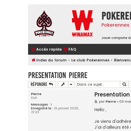
Pokere
Pokerennes 
Jouer comporte de
Accès rapide
FAQ
Index du forum
Le club Pokerennes
Bienvenu
Presentation Pierre
Re
Répondre
Presentation 
Pierre
Fish
M
par
Pierre
»
03 mar
Messages :
1
e
Enregistré le :
19 janvier 2025,
s
Hello ,
19:23
s
a
g
Je viens d'adhére
e
J'ai d'ailleurs é