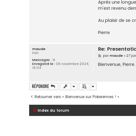
Après une longue p
m'est revenu der
Au plaisir de se 
Pïerre
Re: Presentati
maude
Fish
M
par
maude
»
27 ju
e
Messages :
11
s
Bienvenue, Pierre.
Enregistré le :
06 novembre 2024,
s
19:04
a
g
e
Répondre
Retourner vers « Bienvenue sur Pokerennes ! »
Index du forum