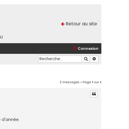
Retour au site
é)
Connexion
Rechercher
Recherche avancé
2 messages • Page
1
sur
1
e d'année.