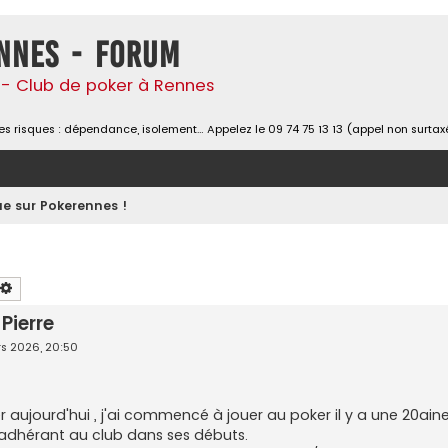
nnes - Forum
- Club de poker à Rennes
s risques : dépendance, isolement… Appelez le 09 74 75 13 13 (appel non surtax
e sur Pokerennes !
chercher
Recherche avancée
Pierre
s 2026, 20:50
r aujourd'hui , j'ai commencé à jouer au poker il y a une 20ain
té adhérant au club dans ses débuts.