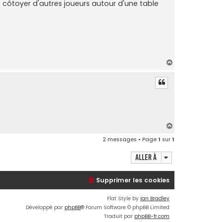
 de côtoyer d'autres joueurs autour d'une table
H
a
u
t
H
a
2 messages • Page
1
sur
1
u
t
Aller à
Supprimer les cookies
Flat Style by
Ian Bradley
Développé par
phpBB
® Forum Software © phpBB Limited
Traduit par
phpBB-fr.com