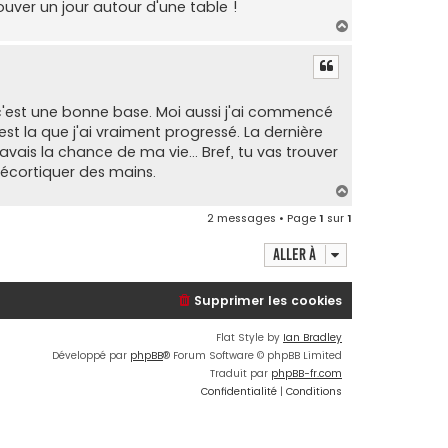
trouver un jour autour d'une table !
H
a
u
t
 c'est une bonne base. Moi aussi j'ai commencé
st la que j'ai vraiment progressé. La dernière
'avais la chance de ma vie... Bref, tu vas trouver
décortiquer des mains.
H
a
2 messages • Page
1
sur
1
u
t
Aller à
Supprimer les cookies
Flat Style by
Ian Bradley
Développé par
phpBB
® Forum Software © phpBB Limited
Traduit par
phpBB-fr.com
Confidentialité
|
Conditions