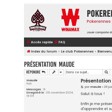
Pokere
Pokerennes 
Jouer comporte de
Accès rapide
FAQ
Index du forum
Le club Pokerennes
Bienvenu
Présentation maude
Re
Répondre
Présentatio
maude
Fish
M
par
maude
»
29 ju
Messages :
11
e
Enregistré le :
06 novembre 2024,
s
Salut à tous !
19:04
s
a
g
Enfin je me prése
e
d'apprendre et su