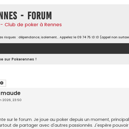
nnes - Forum
- Club de poker à Rennes
s risques : dépendance, isolement… Appelez le 09 74 75 13 13 (appel non surtax
e sur Pokerennes !
chercher
Recherche avancée
n maude
in 2026, 23:50
nte sur le forum. Je joue au poker depuis un moment, principa
rtout de partager avec d'autres passionnés. J'espère pouvoir é