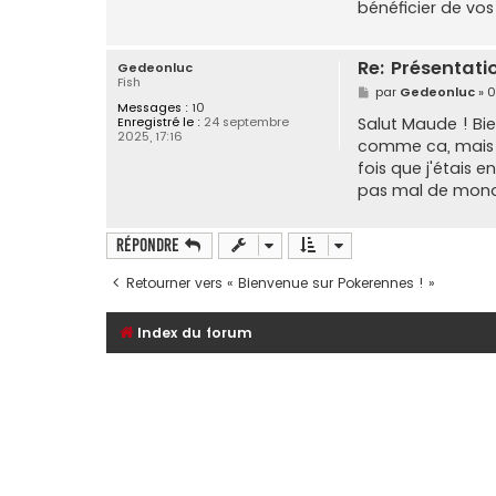
bénéficier de vos 
Re: Présentat
Gedeonluc
Fish
M
par
Gedeonluc
»
0
e
Messages :
10
s
Salut Maude ! Bie
Enregistré le :
24 septembre
s
2025, 17:16
comme ca, mais av
a
g
fois que j'étais e
e
pas mal de monde 
Répondre
Retourner vers « Bienvenue sur Pokerennes ! »
Index du forum