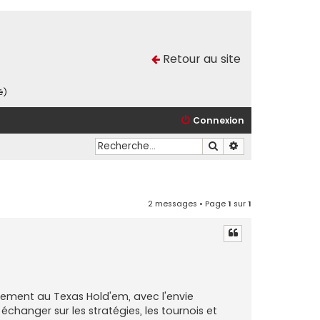
Retour au site
é)
Connexion
Rechercher
Recherche avancé
2 messages • Page
1
sur
1
lement au Texas Hold'em, avec l'envie
changer sur les stratégies, les tournois et