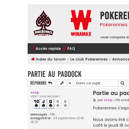
Pokere
Pokerennes 
Jouer comporte de
Accès rapide
FAQ
Index du forum
Le club Pokerennes
Annonc
Partie au paddock
Re
Répondre
Partie au p
step
Vite ! Une recave !
M
par
step
»
06 octob
e
s
Pokerennes s'expo
s
Messages :
176
a
Enregistré le :
24 septembre 2018,
g
Nous avons été co
18:31
e
café le jeudi 18 o