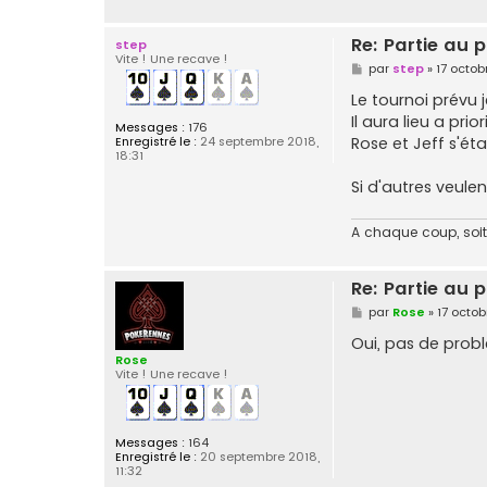
Re: Partie au
step
Vite ! Une recave !
M
par
step
»
17 octob
e
s
Le tournoi prévu 
s
Il aura lieu a pr
a
Messages :
176
g
Rose et Jeff s'é
Enregistré le :
24 septembre 2018,
e
18:31
Si d'autres veul
A chaque coup, soit 
Re: Partie au
M
par
Rose
»
17 octob
e
s
Oui, pas de prob
s
Rose
a
Vite ! Une recave !
g
e
Messages :
164
Enregistré le :
20 septembre 2018,
11:32