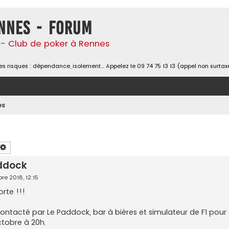
nnes - Forum
- Club de poker à Rennes
s risques : dépendance, isolement… Appelez le 09 74 75 13 13 (appel non surtax
es
chercher
Recherche avancée
addock
re 2018, 12:15
rte !!!
ntacté par Le Paddock, bar à bières et simulateur de F1 pour 
ctobre à 20h.