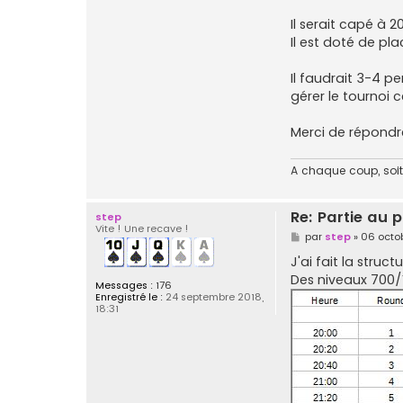
Il serait capé à 
Il est doté de pla
Il faudrait 3-4 pe
gérer le tournoi ce
Merci de répondr
A chaque coup, soit 
Re: Partie au
step
Vite ! Une recave !
M
par
step
»
06 octob
e
s
J'ai fait la struct
s
Des niveaux 700/1
a
Messages :
176
g
Enregistré le :
24 septembre 2018,
e
18:31