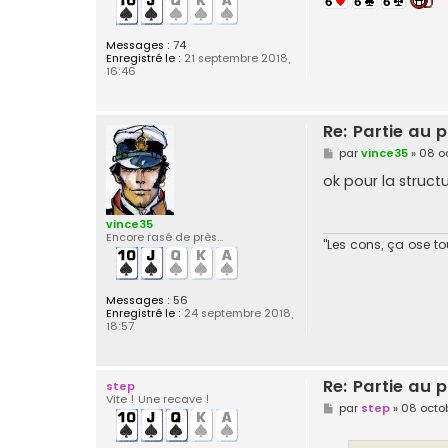
Messages :
74
Enregistré le :
21 septembre 2018,
16:46
Re: Partie au
M
par
vince35
»
08 o
e
s
ok pour la struct
s
a
g
vince35
e
Encore rasé de près...
"Les cons, ça ose t
Messages :
56
Enregistré le :
24 septembre 2018,
18:57
Re: Partie au
step
Vite ! Une recave !
M
par
step
»
08 octob
e
s
s