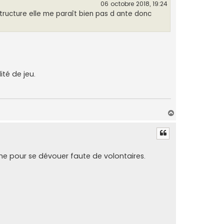
06 octobre 2018, 19:24
structure elle me paraît bien pas d ante donc
ité de jeu.
H
a
u
t
 âme pour se dévouer faute de volontaires.