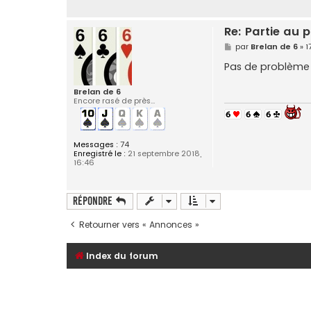
Re: Partie au
M
par
Brelan de 6
»
1
e
s
Pas de problème
s
a
g
Brelan de 6
e
Encore rasé de près...
Messages :
74
Enregistré le :
21 septembre 2018,
16:46
Répondre
Retourner vers « Annonces »
Index du forum