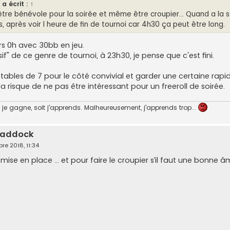
a écrit :
↑
être bénévole pour la soirée et même être croupier... Quand a la 
, après voir l heure de fin de tournoi car 4h30 ça peut être long.
ers 0h avec 30bb en jeu.
sif" de ce genre de tournoi, à 23h30, je pense que c'est fini.
 tables de 7 pour le côté convivial et garder une certaine rapid
la risque de ne pas être intéressant pour un freeroll de soirée.
je gagne, soit j'apprends. Malheureusement, j'apprends trop...
 paddock
re 2018, 11:34
a mise en place ... et pour faire le croupier s’il faut une bonne