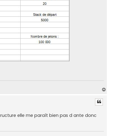
H
a
u
t
tructure elle me paraît bien pas d ante donc