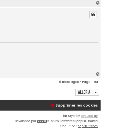
H
a
u
t
H
a
9 messages • Page
1
sur
1
u
t
Aller à
Supprimer les cookies
Flat Style by
Ian Bradley
Développé par
phpBB
® Forum Software © phpBB Limited
Traduit par
phpBB-fr.com