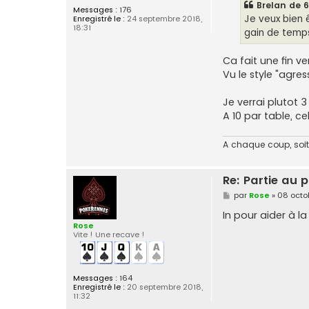
Brelan de 6
a
Messages :
176
g
Je veux bien 
Enregistré le :
24 septembre 2018,
e
18:31
gain de temps
Ca fait une fin v
Vu le style "agres
Je verrai plutot 3
A 10 par table, ce
A chaque coup, soit 
Re: Partie au
M
par
Rose
»
08 octob
e
s
In pour aider à l
s
Rose
a
Vite ! Une recave !
g
e
Messages :
164
Enregistré le :
20 septembre 2018,
11:32