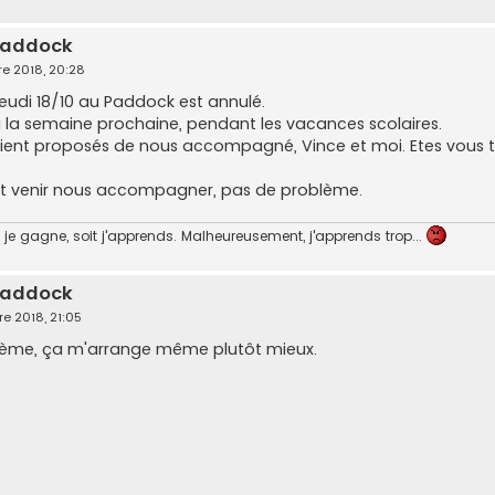
 paddock
re 2018, 20:28
jeudi 18/10 au Paddock est annulé.
iori la semaine prochaine, pendant les vacances scolaires.
taient proposés de nous accompagné, Vince et moi. Etes vous t
ent venir nous accompagner, pas de problème.
je gagne, soit j'apprends. Malheureusement, j'apprends trop...
 paddock
re 2018, 21:05
lème, ça m'arrange même plutôt mieux.