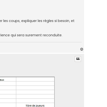
 les coups, expliquer les règles si besoin, et
rience qui sera surement reconduite.
H
a
u
t