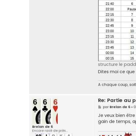
structure le pad
Dites moi ce que
A chaque coup, soit 
Re: Partie au
M
par
Brelan de 6
»
0
e
s
Je veux bien être
s
gain de temps, ap
a
g
Brelan de 6
e
Encore rasé de près...