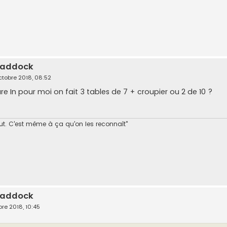
 paddock
ctobre 2018, 08:52
ure In pour moi on fait 3 tables de 7 + croupier ou 2 de 10 ?
out. C'est même à ça qu'on les reconnaît"
 paddock
re 2018, 10:45