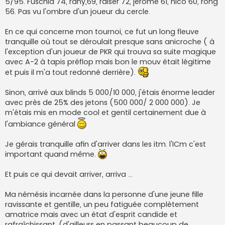
5/95. Fuschia 74, rany,69, raiser 72, jérome 61, nico 60, rong
56. Pas vu l'ombre d'un joueur du cercle.
En ce qui concerne mon tournoi, ce fut un long fleuve
tranquille où tout se déroulait presque sans anicroche ( à
l'exception d'un joueur de PKR qui trouva sa suite magique
avec A-2 à tapis préflop mais bon le mouv était légitime
et puis il m'a tout redonné derrière).
Sinon, arrivé aux blinds 5 000/10 000, j'étais énorme leader
avec près de 25% des jetons (500 000/ 2 000 000). Je
m'étais mis en mode cool et gentil certainement due à
l'ambiance général
Je gérais tranquille afin d'arriver dans les itm. l'ICm c'est
important quand même.
Et puis ce qui devait arriver, arriva …
Ma némésis incarnée dans la personne d'une jeune fille
ravissante et gentille, un peu fatiguée complètement
amatrice mais avec un état d'esprit candide et
rafraîchissant. (d'ailleurs en passant beaucoup de