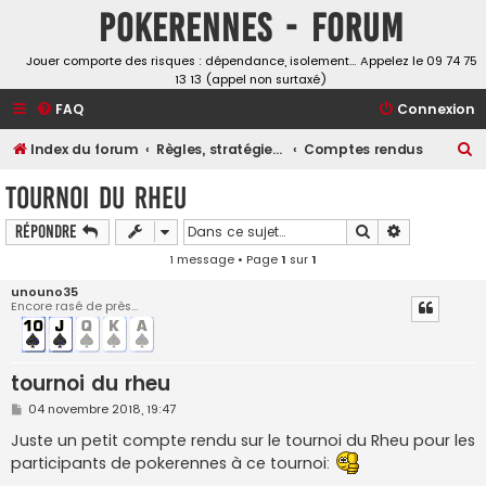
Pokerennes - Forum
Jouer comporte des risques : dépendance, isolement… Appelez le 09 74 75
13 13 (appel non surtaxé)
FAQ
Connexion
R
Index du forum
Règles, stratégies, théories...
Comptes rendus
e
tournoi du rheu
c
Rechercher
Recherche a
Répondre
h
1 message • Page
1
sur
1
e
r
unouno35
Encore rasé de près...
c
h
e
tournoi du rheu
r
M
04 novembre 2018, 19:47
e
s
Juste un petit compte rendu sur le tournoi du Rheu pour les
s
participants de pokerennes à ce tournoi:
a
g