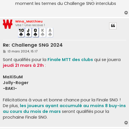
moment les termes du Challenge SNG interclubs
Wina_Matthieu
Vite ! Une recave !
Re: Challenge SNG 2024
M
13 mars 2024, 15:17
e
s
Sont qualifiés pour la
Finale MTT des clubs
qui se jouera
s
jeudi 21 mars à 21h
:
a
g
e
MaXiSuM
Jolly-Roger
-BAKI-
Félicitations à vous et bonne chance pour la Finale SNG !
De plus,
les joueurs ayant accumulé au moins 8 buy-ins
au cours du mois de mars
seront qualifiés pour la
prochaine Finale SNG.