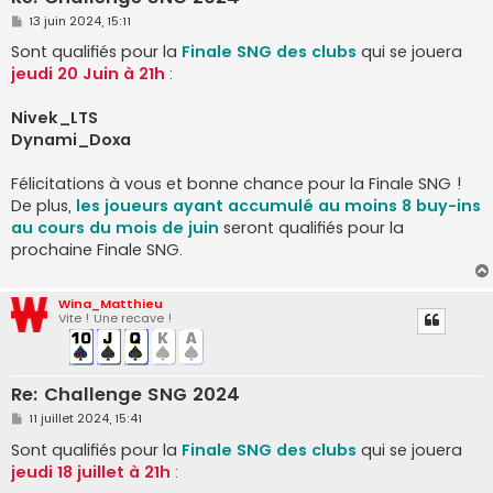
M
13 juin 2024, 15:11
e
s
Sont qualifiés pour la
Finale SNG des clubs
qui se jouera
s
jeudi 20 Juin à 21h
:
a
g
e
Nivek_LTS
Dynami_Doxa
Félicitations à vous et bonne chance pour la Finale SNG !
De plus,
les joueurs ayant accumulé au moins 8 buy-ins
au cours du mois de juin
seront qualifiés pour la
prochaine Finale SNG.
Wina_Matthieu
Vite ! Une recave !
Re: Challenge SNG 2024
M
11 juillet 2024, 15:41
e
s
Sont qualifiés pour la
Finale SNG des clubs
qui se jouera
s
jeudi 18 juillet à 21h
:
a
g