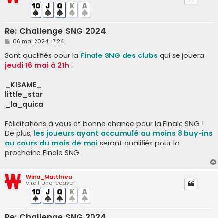
Re: Challenge SNG 2024
M
06 mai 2024, 17:24
e
s
Sont qualifiés pour la
Finale SNG des clubs
qui se jouera
s
jeudi 16 mai à 21h
:
a
g
e
_KISAME_
little_star
_la_quica
Félicitations à vous et bonne chance pour la Finale SNG !
De plus,
les joueurs ayant accumulé au moins 8 buy-ins
au cours du mois de mai
seront qualifiés pour la
prochaine Finale SNG.
Wina_Matthieu
Vite ! Une recave !
Re: Challenge SNG 2024