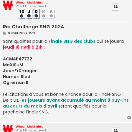
Wina_Matthieu
Vite ! Une recave !
Re: Challenge SNG 2024
M
11 avril 2024, 15:10
e
s
Sont qualifiés pour la
Finale SNG des clubs
qui se jouera
s
jeudi 18 avril à 21h
:
a
g
e
ACMAB47722
MaXiSuM
JeanFr0mager
Hamari Bled
Ogreman II
Félicitations à vous et bonne chance pour la Finale SNG !
De plus,
les joueurs ayant accumulé au moins 8 buy-ins
au cours du mois d'avril
seront qualifiés pour la
prochaine Finale SNG.
Wina_Matthieu
Vite ! Une recave !