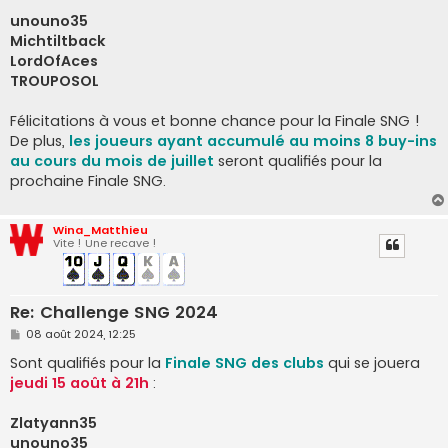
e
unouno35
Michtiltback
LordOfAces
TROUPOSOL
Félicitations à vous et bonne chance pour la Finale SNG !
De plus,
les joueurs ayant accumulé au moins 8 buy-ins
au cours du mois de juillet
seront qualifiés pour la
prochaine Finale SNG.
Wina_Matthieu
Vite ! Une recave !
Re: Challenge SNG 2024
M
08 août 2024, 12:25
e
s
Sont qualifiés pour la
Finale SNG des clubs
qui se jouera
s
jeudi 15 août à 21h
:
a
g
e
Zlatyann35
unouno35