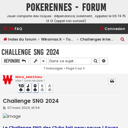
Pokerennes - Forum
Jouer comporte des risques : dépendance, isolement… Appelez le 09 74 75
13 13 (appel non surtaxé)
FAQ
Connexion
R
Index du forum
Winamax.fr - Tournois, challenges et freerolls
Challenges interclubs
e
Challenge SNG 2024
c
Rechercher
Recherche a
Répondre
h
7 messages • Page
1
sur
1
e
r
Wina_Matthieu
Vite ! Une recave !
c
h
e
Challenge SNG 2024
r
M
07 mars 2024, 16:54
e
s
s
a
g
Le Challenge SNG des Clubs fait peau neuve ! Soyez