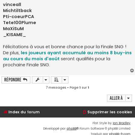
vinceall
Michtiltback
Pti-coeurPCA
Tete100Plume
MaXiSuM
_KISAME_
Félicitations à vous et bonne chance pour la Finale SNG !
De plus,
les joueurs ayant accumulé au moins 8 buy-ins
au cours du mois d'août
seront qualifiés pour la
prochaine Finale SNG.
Répondre
7 messages • Page
1
sur
1
Aller à
Index du forum
Supprimer les cookies
Flat Style by
Ian Bradley
Développé par
phpBB
® Forum Software © phpBB Limited
Traduit par
phpBB-fr.com