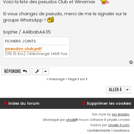
Voici la liste des pseudos Club et Winamax
e
Si vous changez de pseudo, merci de me le signaler sur le
groupe WhatsApp !
Sophie / AAlibabAA35
FICHIERS JOINTS
pseudos club.pdf
(115.15 Kio) Téléchargé 1468 fois
Répondre
1 message • Page
1
sur
1
Aller à
Index du forum
Supprimer les cookies
Flat Style by
Ian Bradley
Développé par
phpBB
® Forum Software © phpBB Limited
Traduit par
phpBB-fr.com
Confidentialité
|
Conditions