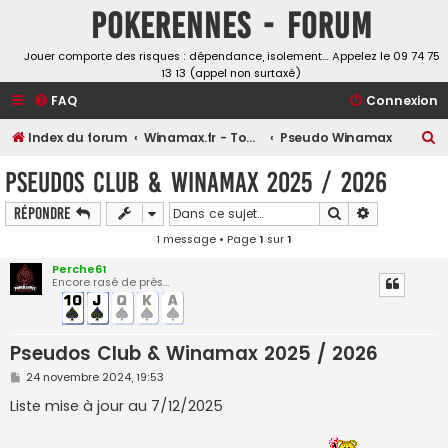
Pokerennes - Forum
Jouer comporte des risques : dépendance, isolement… Appelez le 09 74 75
13 13 (appel non surtaxé)
FAQ
Connexion
R
Index du forum
Winamax.fr - Tournois, challenges et freerolls
Pseudo Winamax
e
Pseudos Club & Winamax 2025 / 2026
c
Rechercher
Recherche a
Répondre
h
1 message • Page
1
sur
1
e
r
Perche61
Encore rasé de près...
c
h
e
Pseudos Club & Winamax 2025 / 2026
r
M
24 novembre 2024, 19:53
e
s
Liste mise à jour au 7/12/2025
s
a
g