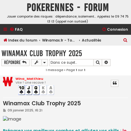
Pokerennes - Forum
Jouer comporte des risques : dépendance, isolement… Appelez le 09 74 75
13 13 (appel non surtaxé)
FAQ
Connexion
R
Index du forum
Winamax.fr - Tournois, challenges et freerolls
Actualités
e
Winamax Club Trophy 2025
c
Rechercher
Recherche a
Répondre
h
1 message • Page
1
sur
1
e
r
Wina_Matthieu
Vite ! Une recave !
c
h
e
Winamax Club Trophy 2025
r
M
09 janvier 2025, 16:21
e
s
s
a
g
Préparez vos meilleurs combos et affutez vos skills :
le