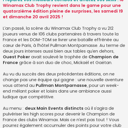
e
Winamax Club Trophy revient dans le game pour une
quatorzième édition pleine de surprises, les samedi 19
et dimanche 20 avril 2025 !
L’an passé, la scène du Winamax Club Trophy a vu 212
joueurs venus de 106 clubs partenaires à travers toute la
France et les DOM-TOM se livrer une bataille effrénée au
cœur de Paris, à l’hôtel Pullman Montparnasse. Au terme de
deux jours intenses aussi bien aux tables qu’en dehors,
Ouest Poker
avait soulevé le trophée de
Champion de
France
grâce à son duo de choc, Mickaël et Gaëtan.
Au vu du succès des deux précédentes éditions, on ne
change pas une équipe qui gagne : une nouvelle aventure
vous attend au
Pullman Montparnasse
, pour un week-
end mêlant poker et loisirs dans une ambiance aussi
ludique que compétitive.
Au menu :
deux Main Events distincts
où il s’agira de
pulvériser les high scores pour devenir le Champion de
France des clubs Winamax. Mais ce n’est pas tout ! Vous
pourrez également accumuler des points pour votre club