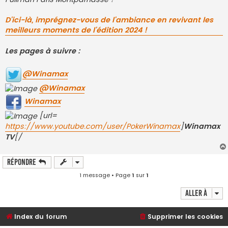
D'ici-là, imprégnez-vous de l'ambiance en revivant les
meilleurs moments de l'édition 2024 !
Les pages à suivre :
@Winamax
@Winamax
Winamax
[url=
https://www.youtube.com/user/PokerWinamax
]
Winamax
TV
[/
Répondre
1 message • Page
1
sur
1
Aller à
Index du forum
Supprimer les cookies