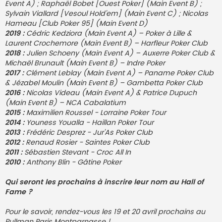
Event A) ; Raphaël Bobet [Ouest Poker] (Main Event B) ;
Sylvain Viallard [Vesoul Hold'em] (Main Event C) ; Nicolas
Hameau [Club Poker 95] (Main Event D)
2019 :
Cédric Kedziora (Main Event A) – Poker à Lille &
Laurent Crochemore (Main Event B) – Harfleur Poker Club
2018 :
Julien Schoeny (Main Event A) – Auxerre Poker Club &
Michaël Brunault (Main Event B) – Indre Poker
2017 :
Clément Leblay (Main Event A) – Paname Poker Club
& Jézabel Moulin (Main Event B) – Gambetta Poker Club
2016 :
Nicolas Videau (Main Event A) & Patrice Dupuch
(Main Event B) – NCA Cabalatium
2015 :
Maximilien Roussel - Lorraine Poker Tour
2014 :
Youness Youalla - Haillan Poker Tour
2013 :
Frédéric Desprez - Jur'As Poker Club
2012 :
Renaud Rosier - Saintes Poker Club
2011 :
Sébastien Stevant - Croc All In
2010 :
Anthony Blin - Gâtine Poker
Qui seront les prochains à inscrire leur nom au Hall of
Fame ?
Pour le savoir, rendez-vous les 19 et 20 avril prochains au
Pullman Paris Montparnasse !