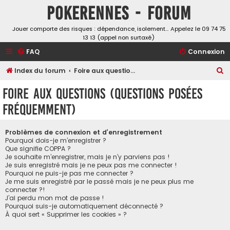
Pokerennes - Forum
Jouer comporte des risques : dépendance, isolement… Appelez le 09 74 75
13 13 (appel non surtaxé)
FAQ
Connexion
R
Index du forum
Foire aux questions (Questions posées fréquemment)
e
Foire aux questions (Questions posées
c
fréquemment)
h
e
Problèmes de connexion et d’enregistrement
r
Pourquoi dois-je m’enregistrer ?
Que signifie COPPA ?
c
Je souhaite m’enregistrer, mais je n’y parviens pas !
h
Je suis enregistré mais je ne peux pas me connecter !
Pourquoi ne puis-je pas me connecter ?
e
Je me suis enregistré par le passé mais je ne peux plus me
connecter ?!
r
J’ai perdu mon mot de passe !
Pourquoi suis-je automatiquement déconnecté ?
À quoi sert « Supprimer les cookies » ?