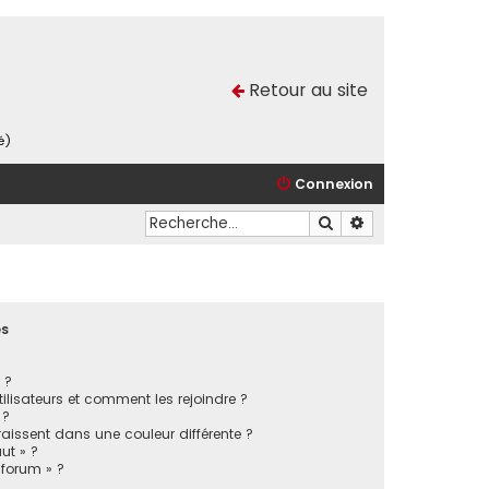
Retour au site
é)
Connexion
Rechercher
Recherche avancé
es
 ?
tilisateurs et comment les rejoindre ?
 ?
issent dans une couleur différente ?
ut » ?
 forum » ?