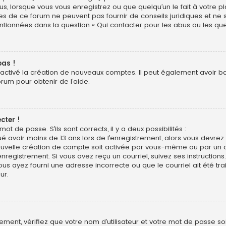
us, lorsque vous vous enregistrez ou que quelqu’un le fait à votre pl
res de ce forum ne peuvent pas fournir de conseils juridiques et ne
entionnées dans la question « Qui contacter pour les abus ou les qu
pas !
sactivé la création de nouveaux comptes. Il peut également avoir bann
orum pour obtenir de l’aide.
cter !
mot de passe. S’ils sont corrects, il y a deux possibilités :
ué avoir moins de 13 ans lors de l’enregistrement, alors vous devrez s
uvelle création de compte soit activée par vous-même ou par un a
nregistrement. Si vous avez reçu un courriel, suivez ses instructions.
ous ayez fourni une adresse incorrecte ou que le courriel ait été trai
ur.
ment, vérifiez que votre nom d’utilisateur et votre mot de passe soie