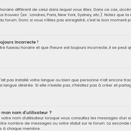
au horaire différent de celui dans lequel vous êtes. Dans ce cas, acc
s trouvez (ex : Londres, Paris, New York, Sydney, etc.). Notez que l
 forum. Donc si vous n’êtes pas enregistré, c’est le bon moment pou
ujours incorrecte !
e fuseau horaire et que l’heure est toujours incorrecte, il se peut q
 n’ait pas installé votre langue ou bien que personne n’ait encore t
 langue désirée. Si elle n’existe pas, n’hésitez pas à créer et part
 mon nom d’utilisateur ?
votre nom d’utilisateur lorsque vous consultez les messages d’un suj
otre nombre de messages ou votre statut sur le forum. La seconde 
pre à chaque membre.