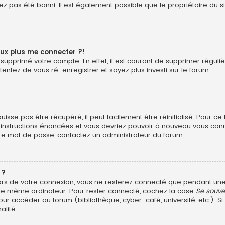
z pas été banni. Il est également possible que le propriétaire du si
eux plus me connecter ?!
ou supprimé votre compte. En effet, il est courant de supprimer rég
 tentez de vous ré-enregistrer et soyez plus investi sur le forum.
sse pas être récupéré, il peut facilement être réinitialisé. Pour ce
s instructions énoncées et vous devriez pouvoir à nouveau vous con
otre mot de passe, contactez un administrateur du forum.
 ?
ors de votre connexion, vous ne resterez connecté que pendant u
ant le même ordinateur. Pour rester connecté, cochez la case
Se souve
ur accéder au forum (bibliothèque, cyber-café, université, etc.). Si
alité.