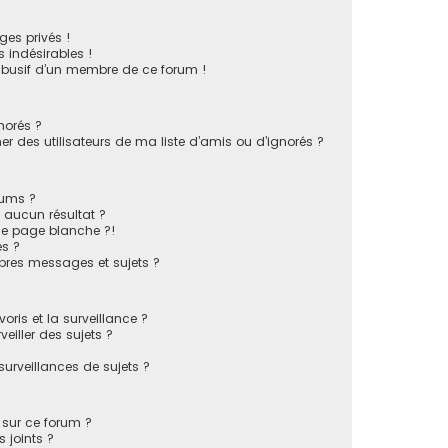
es privés !
 indésirables !
 abusif d’un membre de ce forum !
norés ?
 des utilisateurs de ma liste d’amis ou d’ignorés ?
rums ?
 aucun résultat ?
ne page blanche ?!
s ?
pres messages et sujets ?
voris et la surveillance ?
eiller des sujets ?
rveillances de sujets ?
s sur ce forum ?
 joints ?