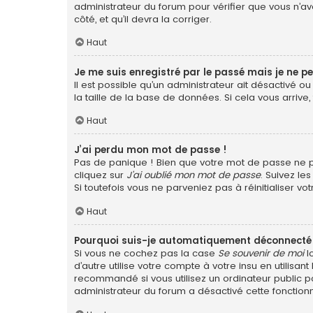
administrateur du forum pour vérifier que vous n’ave
côté, et qu’il devra la corriger.
Haut
Je me suis enregistré par le passé mais je ne p
Il est possible qu’un administrateur ait désactivé 
la taille de la base de données. Si cela vous arrive,
Haut
J’ai perdu mon mot de passe !
Pas de panique ! Bien que votre mot de passe ne pui
cliquez sur
J’ai oublié mon mot de passe
. Suivez le
Si toutefois vous ne parveniez pas à réinitialiser v
Haut
Pourquoi suis-je automatiquement déconnecté
Si vous ne cochez pas la case
Se souvenir de moi
l
d’autre utilise votre compte à votre insu en utilis
recommandé si vous utilisez un ordinateur public po
administrateur du forum a désactivé cette fonctionn