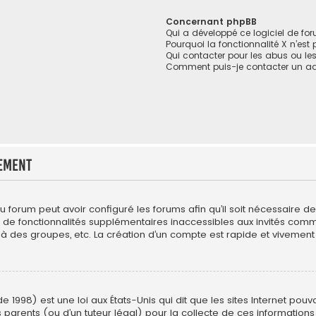
Concernant phpBB
Qui a développé ce logiciel de fo
Pourquoi la fonctionnalité X n’est
Qui contacter pour les abus ou le
Comment puis-je contacter un ad
ement
du forum peut avoir configuré les forums afin qu’il soit nécessaire 
r de fonctionnalités supplémentaires inaccessibles aux invités com
 à des groupes, etc. La création d’un compte est rapide et vivement 
e 1998) est une loi aux États-Unis qui dit que les sites Internet pou
 parents (ou d’un tuteur légal) pour la collecte de ces informations