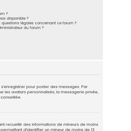
rum ?
 pas disponible ?
s questions légales concernant ce forum ?
ministrateur du forum ?
de s’enregistrer pour poster des messages. Par
me les avatars personnalisés, la messagerie privée,
conseillée.
vant recueillir des informations de mineurs de moins
 permettant d’identifier un mineur de moins de 13