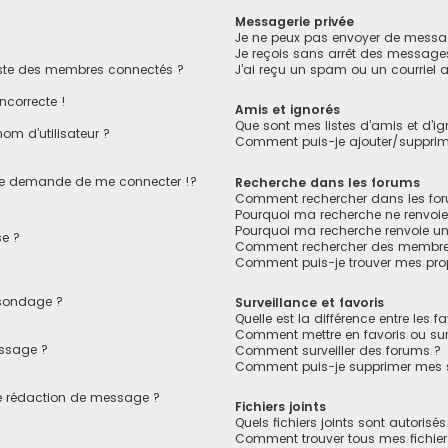
Messagerie privée
Je ne peux pas envoyer de messag
Je reçois sans arrêt des messages
ste des membres connectés ?
J’ai reçu un spam ou un courriel
ncorrecte !
Amis et ignorés
Que sont mes listes d’amis et d’ig
om d’utilisateur ?
Comment puis-je ajouter/supprimer
e demande de me connecter !?
Recherche dans les forums
Comment rechercher dans les fo
Pourquoi ma recherche ne renvoie
Pourquoi ma recherche renvoie u
e ?
Comment rechercher des membre
Comment puis-je trouver mes pro
 sondage ?
Surveillance et favoris
Quelle est la différence entre les fa
Comment mettre en favoris ou surv
essage ?
Comment surveiller des forums ?
Comment puis-je supprimer mes su
de rédaction de message ?
Fichiers joints
Quels fichiers joints sont autorisé
Comment trouver tous mes fichiers