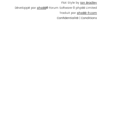
Flat Style by
Ian Bradley
Développé par
phpBB
® Forum Software © phpBB Limited
Traduit par
phpBB-fr.com
Confidentialité
|
Conditions