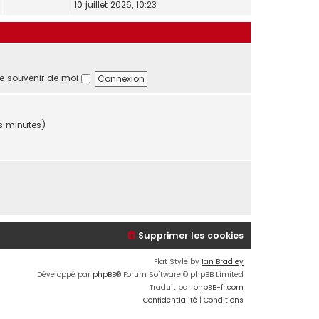
o
10 juillet 2026, 10:23
m
a
i
e
g
r
s
e
l
s
e
a
d
g
e souvenir de moi
e
e
r
n
i
res minutes)
e
r
m
e
s
s
a
g
e
Supprimer les cookies
Flat Style by
Ian Bradley
Développé par
phpBB
® Forum Software © phpBB Limited
Traduit par
phpBB-fr.com
Confidentialité
|
Conditions