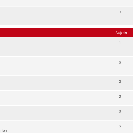
7
Sujets
1
6
0
0
0
5
rien