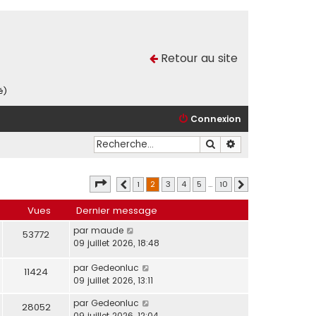
Retour au site
é)
Connexion
Rechercher
Recherche avancé
Page
2
sur
10
1
2
3
4
5
…
10
Précédente
Suivante
Vues
Dernier message
par
maude
53772
09 juillet 2026, 18:48
par
Gedeonluc
11424
09 juillet 2026, 13:11
par
Gedeonluc
28052
09 juillet 2026, 12:04