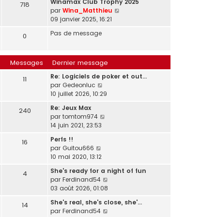
Winamax Club Trophy 2025
e
r
g
718
e
e
V
par
Wina_Matthieu
s
l
e
r
r
o
09 janvier 2025, 16:21
s
e
n
m
i
a
d
i
Pas de message
e
0
r
g
e
e
s
l
e
r
r
s
e
n
m
a
Messages
Dernier message
d
i
e
g
e
e
s
Re: Logiciels de poker et out…
e
11
r
r
s
V
par
Gedeonluc
n
m
a
o
10 juillet 2026, 10:29
i
e
g
i
e
Re: Jeux Max
s
e
240
r
r
V
par
tomtom974
s
l
m
o
14 juin 2021, 23:53
a
e
e
i
g
d
Perfs !!
s
16
r
e
e
V
par
Guitou666
s
l
r
o
10 mai 2020, 13:12
a
e
n
i
g
d
She's ready for a night of fun
i
4
r
e
e
V
par
Ferdinand54
e
l
r
o
03 août 2026, 01:08
r
e
n
i
m
d
She's real, she's close, she'…
i
14
r
e
e
V
par
Ferdinand54
e
l
s