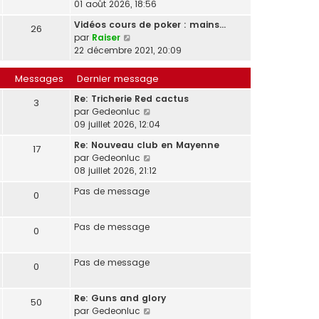
r
o
01 août 2026, 18:56
r
e
s
n
i
m
d
a
Vidéos cours de poker : mains…
i
26
r
e
e
g
V
par
Raiser
e
l
s
r
e
o
22 décembre 2021, 20:09
r
e
s
n
i
m
d
a
i
r
e
Messages
Dernier message
e
g
e
l
s
r
e
r
Re: Tricherie Red cactus
e
3
s
n
V
m
par
Gedeonluc
d
a
i
o
e
09 juillet 2026, 12:04
e
g
e
i
s
r
e
r
Re: Nouveau club en Mayenne
17
r
s
n
V
m
par
Gedeonluc
l
a
i
o
e
08 juillet 2026, 21:12
e
g
e
i
s
d
e
r
Pas de message
0
r
s
e
m
l
a
r
e
e
g
n
Pas de message
s
0
d
e
i
s
e
e
a
r
Pas de message
r
0
g
n
m
e
i
e
Re: Guns and glory
e
50
s
V
par
Gedeonluc
r
s