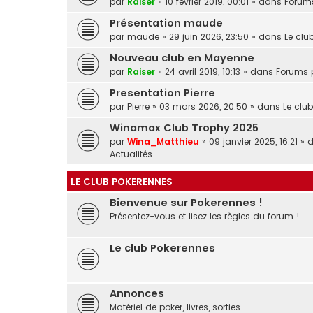
par
Raiser
» 10 février 2019, 00:01 » dans
Forums
Présentation maude
par
maude
» 29 juin 2026, 23:50 » dans
Le clu
Nouveau club en Mayenne
par
Raiser
» 24 avril 2019, 10:13 » dans
Forums 
Presentation Pierre
par
Pierre
» 03 mars 2026, 20:50 » dans
Le clu
Winamax Club Trophy 2025
par
Wina_Matthieu
» 09 janvier 2025, 16:21 »
Actualités
LE CLUB POKERENNES
Bienvenue sur Pokerennes !
Présentez-vous et lisez les règles du forum !
Le club Pokerennes
Annonces
Matériel de poker, livres, sorties...