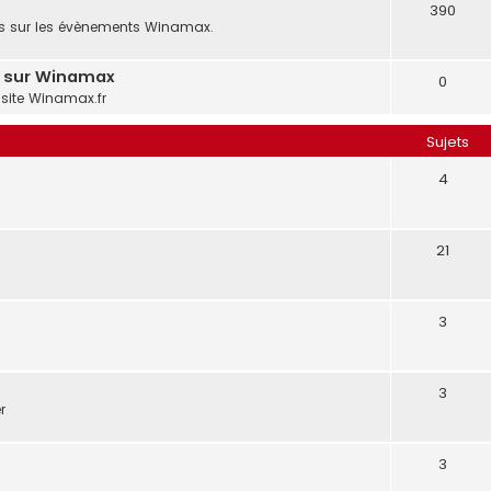
390
ns sur les évènements Winamax.
s sur Winamax
0
 site Winamax.fr
Sujets
4
21
3
3
r
3