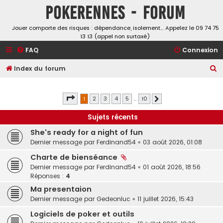
Pokerennes - Forum
Jouer comporte des risques : dépendance, isolement… Appelez le 09 74 75
13 13 (appel non surtaxé)
FAQ
Connexion
R
Index du forum
e
c
Page
1
sur
10
1
2
3
4
5
…
10
Suivante
h
Sujets récents
e
She's ready for a night of fun
r
Dernier message par
Ferdinand54
«
03 août 2026, 01:08
c
Charte de bienséance
h
Dernier message par
Ferdinand54
«
01 août 2026, 18:56
e
Réponses :
4
r
Ma presentaion
Dernier message par
Gedeonluc
«
11 juillet 2026, 15:43
Logiciels de poker et outils