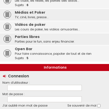
Les clubs, les fédés, les parties des assos...
Sujets :
6
Médias et Poker
TV, ciné, livres, presse...
Vidéos de poker
Les cours de poker, les vidéos amusantes...
Parties libres
Parties pour le fun, sans enjeu financier.
Open Bar
Pour faire connaissance, papoter de tout et de rien
Sujets :
5
Informations
Connexion
Nom d’utilisateur :
Mot de passe :
J’ai oublié mon mot de passe
Se souvenir de moi