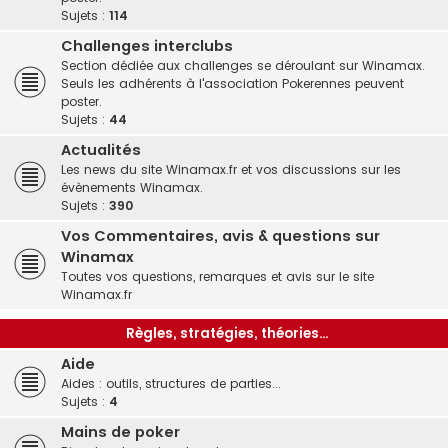
Sujets :
114
Challenges interclubs
Section dédiée aux challenges se déroulant sur Winamax.
Seuls les adhérents à l'association Pokerennes peuvent
poster.
Sujets :
44
Actualités
Les news du site Winamax.fr et vos discussions sur les
évènements Winamax.
Sujets :
390
Vos Commentaires, avis & questions sur
Winamax
Toutes vos questions, remarques et avis sur le site
Winamax.fr
Règles, stratégies, théories...
Aide
Aides : outils, structures de parties...
Sujets :
4
Mains de poker