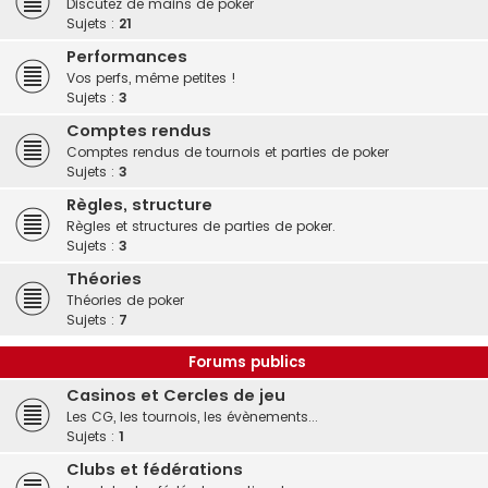
Discutez de mains de poker
Sujets :
21
Performances
Vos perfs, même petites !
Sujets :
3
Comptes rendus
Comptes rendus de tournois et parties de poker
Sujets :
3
Règles, structure
Règles et structures de parties de poker.
Sujets :
3
Théories
Théories de poker
Sujets :
7
Forums publics
Casinos et Cercles de jeu
Les CG, les tournois, les évènements...
Sujets :
1
Clubs et fédérations