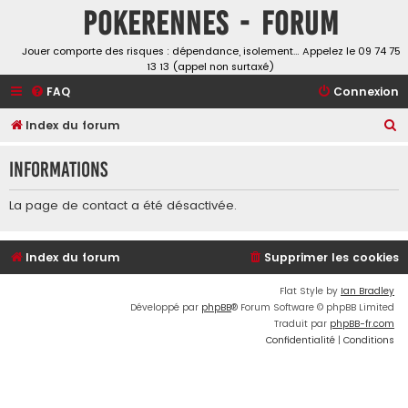
Pokerennes - Forum
Jouer comporte des risques : dépendance, isolement… Appelez le 09 74 75
13 13 (appel non surtaxé)
FAQ
Connexion
R
Index du forum
e
Informations
c
h
La page de contact a été désactivée.
e
r
Index du forum
Supprimer les cookies
c
h
Flat Style by
Ian Bradley
Développé par
phpBB
® Forum Software © phpBB Limited
e
Traduit par
phpBB-fr.com
r
Confidentialité
|
Conditions