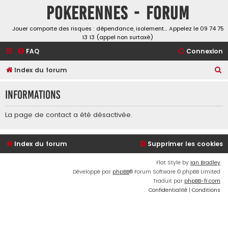
Pokerennes - Forum
Jouer comporte des risques : dépendance, isolement… Appelez le 09 74 75
13 13 (appel non surtaxé)
FAQ
Connexion
R
Index du forum
e
Informations
c
h
La page de contact a été désactivée.
e
r
Index du forum
Supprimer les cookies
c
h
Flat Style by
Ian Bradley
Développé par
phpBB
® Forum Software © phpBB Limited
e
Traduit par
phpBB-fr.com
r
Confidentialité
|
Conditions