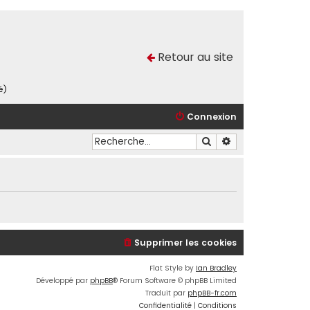
Retour au site
é)
Connexion
Rechercher
Recherche avancé
Supprimer les cookies
Flat Style by
Ian Bradley
Développé par
phpBB
® Forum Software © phpBB Limited
Traduit par
phpBB-fr.com
Confidentialité
|
Conditions