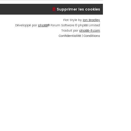
Supprimer les cookies
Flat Style by
Ian Bradley
Développé par
phpBB
® Forum Software © phpBB Limited
Traduit par
phpBB-fr.com
Confidentialité
|
Conditions