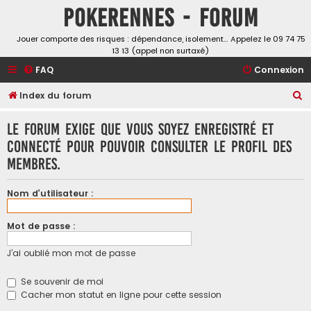
Pokerennes - Forum
Jouer comporte des risques : dépendance, isolement… Appelez le 09 74 75
13 13 (appel non surtaxé)
FAQ
Connexion
R
Index du forum
e
Le forum exige que vous soyez enregistré et
c
connecté pour pouvoir consulter le profil des
h
membres.
e
r
Nom d’utilisateur :
c
h
Mot de passe :
e
J’ai oublié mon mot de passe
r
Se souvenir de moi
Cacher mon statut en ligne pour cette session