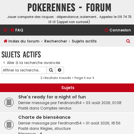
Pokerennes - Forum
Jouer comporte des risques : dépendance, isolement… Appelez le 09 74 75
13 13 (appel non surtaxé)
FAQ
Connexion
R
Index du forum
Rechercher
Sujets actifs
e
Sujets actifs
c
Aller à la recherche avancée
h
Rechercher
Recherche avancée
e
2 résultats trouvés • Page
1
sur
1
r
c
Sujets
h
She's ready for a night of fun
Dernier message par
Ferdinand54
«
03 août 2026, 01:08
e
Posté dans
Comptes rendus
r
Charte de bienséance
Dernier message par
Ferdinand54
«
01 août 2026, 18:56
Posté dans
Règles, structure
Réponses :
4