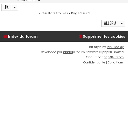
2 résultats trouvés • Page
1
sur
1
Aller à
Index du forum
Supprimer les cookies
Flat Style by
Ian Bradley
Développé par
phpBB
® Forum Software © phpBB Limited
Traduit par
phpBB-fr.com
Confidentialité
|
Conditions