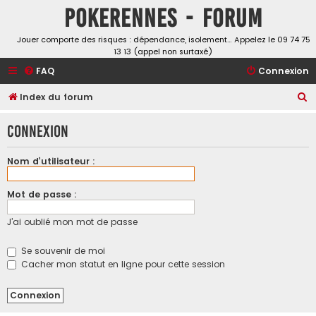
Pokerennes - Forum
Jouer comporte des risques : dépendance, isolement… Appelez le 09 74 75
13 13 (appel non surtaxé)
FAQ
Connexion
R
Index du forum
e
Connexion
c
h
Nom d’utilisateur :
e
r
Mot de passe :
c
J’ai oublié mon mot de passe
h
e
Se souvenir de moi
r
Cacher mon statut en ligne pour cette session