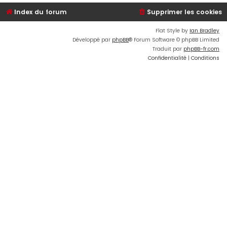
Index du forum
Supprimer les cookies
Flat Style by
Ian Bradley
Développé par
phpBB
® Forum Software © phpBB Limited
Traduit par
phpBB-fr.com
Confidentialité
|
Conditions