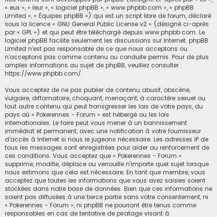
« eux », « leur », « logiciel phpBB », « www.phpbb.com », « phpBB
Limited », « Équipes phpBB ») qui est un script libre de forum, déclaré
sous la licence «
GNU General Public License v2
» (désigné ci-après
par « GPL ») et qui peut être téléchargé depuis
www.phpbb.com
. Le
logiciel phpBB facilite seulement les discussions sur Internet. phpBB
Limited n’est pas responsable de ce que nous acceptons ou
n’acceptons pas comme contenu ou conduite permis. Pour de plus
amples informations au sujet de phpBB, veuillez consulter :
https://www.phpbb.com/
.
Vous acceptez de ne pas publier de contenu abusif, obscène,
vulgaire, diffamatoire, choquant, menaçant, à caractère sexuel ou
tout autre contenu qui peut transgresser les lois de votre pays, du
pays où « Pokerennes - Forum » est hébergé ou les lois
internationales. Le faire peut vous mener à un bannissement
immédiat et permanent, avec une notification à votre fournisseur
d’accès à Internet si nous le jugeons nécessaire. Les adresses IP de
tous les messages sont enregistrées pour aider au renforcement de
ces conditions. Vous acceptez que « Pokerennes - Forum »
supprime, modifie, déplace ou verrouille n’importe quel sujet lorsque
nous estimons que cela est nécessaire. En tant que membre, vous
acceptez que toutes les informations que vous avez saisies soient
stockées dans notre base de données. Bien que ces informations ne
soient pas diffusées à une tierce partie sans votre consentement, ni
« Pokerennes - Forum », ni phpBB ne pourront être tenus comme
responsables en cas de tentative de piratage visant à