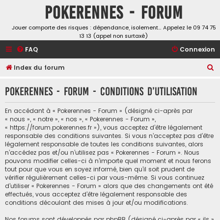
Pokerennes - Forum
Jouer comporte des risques : dépendance, isolement… Appelez le 09 74 75
13 13 (appel non surtaxé)
FAQ
Connexion
R
Index du forum
e
Pokerennes - Forum - Conditions d’utilisation
c
h
En accédant à « Pokerennes - Forum » (désigné ci-après par
e
« nous », « notre », « nos », « Pokerennes - Forum »,
« https://forum.pokerennes.fr »), vous acceptez d’être légalement
r
responsable des conditions suivantes. Si vous n’acceptez pas d’être
c
légalement responsable de toutes les conditions suivantes, alors
n’accédez pas et/ou n’utilisez pas « Pokerennes - Forum ». Nous
h
pouvons modifier celles-ci à n’importe quel moment et nous ferons
e
tout pour que vous en soyez informé, bien qu’il soit prudent de
vérifier régulièrement celles-ci par vous-même. Si vous continuez
r
d’utiliser « Pokerennes - Forum » alors que des changements ont été
effectués, vous acceptez d’être légalement responsable des
conditions découlant des mises à jour et/ou modifications.
Nos forums sont développés par phpBB (désigné ci-après par « ils »,