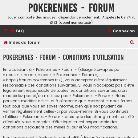
Pokerennes - Forum
Jouer comporte des risques : dépendance, isolement… Appelez le 09 74 75
13 13 (appel non surtaxé)
FAQ
Connexion
R
Index du forum
e
Pokerennes - Forum - Conditions d’utilisation
c
h
En accédant à « Pokerennes - Forum » (désigné ci-après par
e
« nous », « notre », « nos », « Pokerennes - Forum »,
« https://forum.pokerennes.fr »), vous acceptez d’être légalement
r
responsable des conditions suivantes. Si vous n’acceptez pas d’être
c
légalement responsable de toutes les conditions suivantes, alors
n’accédez pas et/ou n’utilisez pas « Pokerennes - Forum ». Nous
h
pouvons modifier celles-ci à n’importe quel moment et nous ferons
e
tout pour que vous en soyez informé, bien qu’il soit prudent de
vérifier régulièrement celles-ci par vous-même. Si vous continuez
r
d’utiliser « Pokerennes - Forum » alors que des changements ont été
effectués, vous acceptez d’être légalement responsable des
conditions découlant des mises à jour et/ou modifications.
Nos forums sont développés par phpBB (désigné ci-après par « ils »,