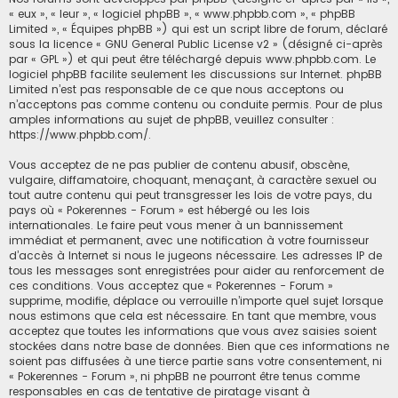
« eux », « leur », « logiciel phpBB », « www.phpbb.com », « phpBB
Limited », « Équipes phpBB ») qui est un script libre de forum, déclaré
sous la licence «
GNU General Public License v2
» (désigné ci-après
par « GPL ») et qui peut être téléchargé depuis
www.phpbb.com
. Le
logiciel phpBB facilite seulement les discussions sur Internet. phpBB
Limited n’est pas responsable de ce que nous acceptons ou
n’acceptons pas comme contenu ou conduite permis. Pour de plus
amples informations au sujet de phpBB, veuillez consulter :
https://www.phpbb.com/
.
Vous acceptez de ne pas publier de contenu abusif, obscène,
vulgaire, diffamatoire, choquant, menaçant, à caractère sexuel ou
tout autre contenu qui peut transgresser les lois de votre pays, du
pays où « Pokerennes - Forum » est hébergé ou les lois
internationales. Le faire peut vous mener à un bannissement
immédiat et permanent, avec une notification à votre fournisseur
d’accès à Internet si nous le jugeons nécessaire. Les adresses IP de
tous les messages sont enregistrées pour aider au renforcement de
ces conditions. Vous acceptez que « Pokerennes - Forum »
supprime, modifie, déplace ou verrouille n’importe quel sujet lorsque
nous estimons que cela est nécessaire. En tant que membre, vous
acceptez que toutes les informations que vous avez saisies soient
stockées dans notre base de données. Bien que ces informations ne
soient pas diffusées à une tierce partie sans votre consentement, ni
« Pokerennes - Forum », ni phpBB ne pourront être tenus comme
responsables en cas de tentative de piratage visant à