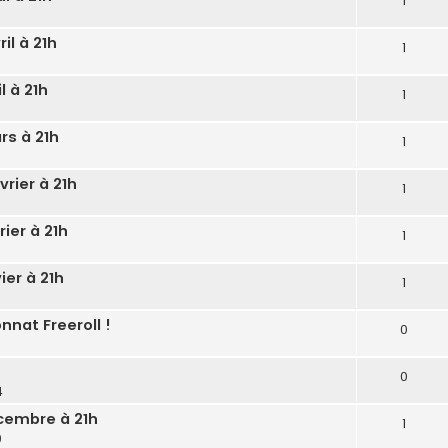
1
il à 21h
1
l à 21h
1
rs à 21h
1
rier à 21h
1
ier à 21h
1
ier à 21h
1
nat Freeroll !
0
0
4
cembre à 21h
1
9