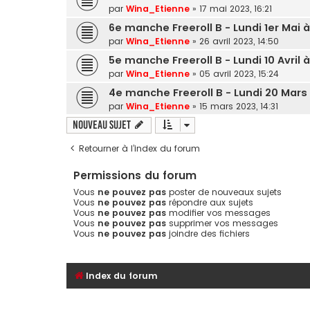
par
Wina_Etienne
»
17 mai 2023, 16:21
6e manche Freeroll B - Lundi 1er Mai à
par
Wina_Etienne
»
26 avril 2023, 14:50
5e manche Freeroll B - Lundi 10 Avril à
par
Wina_Etienne
»
05 avril 2023, 15:24
4e manche Freeroll B - Lundi 20 Mars 
par
Wina_Etienne
»
15 mars 2023, 14:31
Nouveau sujet
Retourner à l’index du forum
Permissions du forum
Vous
ne pouvez pas
poster de nouveaux sujets
Vous
ne pouvez pas
répondre aux sujets
Vous
ne pouvez pas
modifier vos messages
Vous
ne pouvez pas
supprimer vos messages
Vous
ne pouvez pas
joindre des fichiers
Index du forum