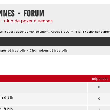
nnes - Forum
- Club de poker à Rennes
s risques : dépendance, isolement… Appelez le 09 74 75 13 13 (appel non surtax
ges et freerolls
Championnat freerolls
her
herche avancée
Réponses
0
n à 21h
0
i à 21h