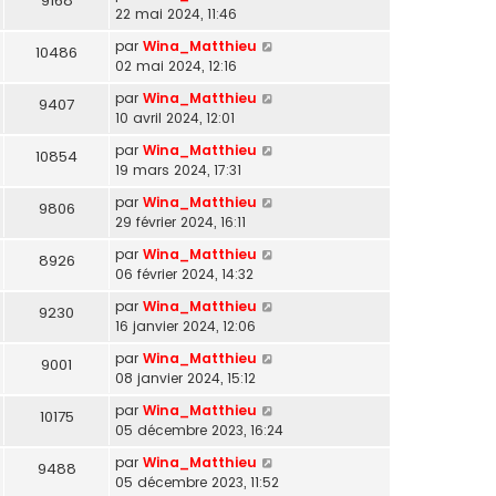
9168
22 mai 2024, 11:46
par
Wina_Matthieu
10486
02 mai 2024, 12:16
par
Wina_Matthieu
9407
10 avril 2024, 12:01
par
Wina_Matthieu
10854
19 mars 2024, 17:31
par
Wina_Matthieu
9806
29 février 2024, 16:11
par
Wina_Matthieu
8926
06 février 2024, 14:32
par
Wina_Matthieu
9230
16 janvier 2024, 12:06
par
Wina_Matthieu
9001
08 janvier 2024, 15:12
par
Wina_Matthieu
10175
05 décembre 2023, 16:24
par
Wina_Matthieu
9488
05 décembre 2023, 11:52