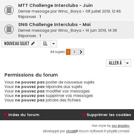
MTT Challenge Interclubs - Juin
Dernier message par
Wina_Borya
«
08 juillet 2019, 12:46
Réponses :
1
SNG Challenge Interclubs - Mai
Dernier message par
Wina_Borya
«
14 juin 2019, 14:38
Réponses :
1
Nouveau sujet
44 sujets
1
2
Suivante
Aller à
Permissions du forum
Vous
ne pouvez pas
poster de nouveaux sujets
Vous
ne pouvez pas
répondre aux sujets
Vous
ne pouvez pas
modifier vos messages
Vous
ne pouvez pas
supprimer vos messages
Vous
ne pouvez pas
joindre des fichiers
Index du forum
Supprimer les cookies
Flat Style by
Ian Bradley
Développé par
phpBB
® Forum Software © phpBB Limited