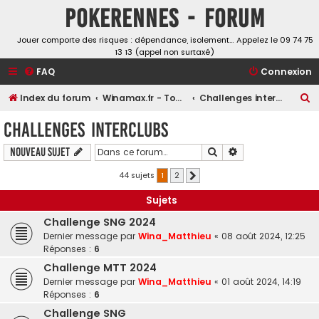
Pokerennes - Forum
Jouer comporte des risques : dépendance, isolement… Appelez le 09 74 75
13 13 (appel non surtaxé)
FAQ
Connexion
R
Index du forum
Winamax.fr - Tournois, challenges et freerolls
Challenges interclubs
e
Challenges interclubs
c
Rechercher
Recherche avancé
Nouveau sujet
h
e
44 sujets
1
2
Suivante
r
Sujets
c
Challenge SNG 2024
h
Dernier message par
Wina_Matthieu
«
08 août 2024, 12:25
e
Réponses :
6
r
Challenge MTT 2024
Dernier message par
Wina_Matthieu
«
01 août 2024, 14:19
Réponses :
6
Challenge SNG