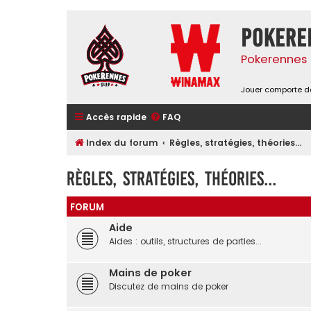
Pokere
Pokerennes 
Jouer comporte de
Accès rapide
FAQ
Index du forum
Règles, stratégies, théories...
Règles, stratégies, théories...
FORUM
Aide
Aides : outils, structures de parties...
Mains de poker
Discutez de mains de poker