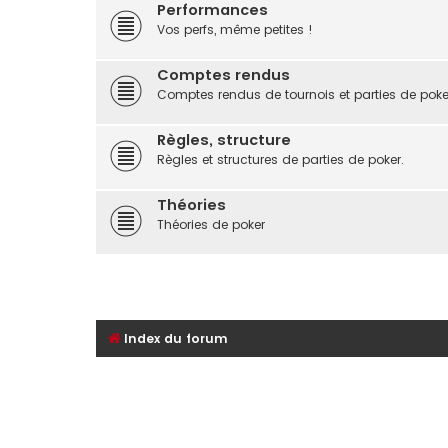
Performances
Vos perfs, même petites !
Comptes rendus
Comptes rendus de tournois et parties de poke
Règles, structure
Règles et structures de parties de poker.
Théories
Théories de poker
Index du forum