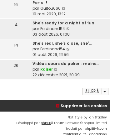
d
Perfs !!
16
r
e
V
par
Guitou666
l
r
o
10 mai 2020, 13:12
e
n
i
d
She's ready for a night of fun
i
4
r
e
V
par
Ferdinand54
e
l
r
o
03 août 2026, 01:08
r
e
n
i
m
d
She's real, she's close, she'…
i
14
r
e
e
V
par
Ferdinand54
e
l
s
r
o
01 août 2026, 18:56
r
e
s
n
i
m
d
a
Vidéos cours de poker : mains…
i
26
r
e
e
g
V
par
Raiser
e
l
s
r
e
o
22 décembre 2021, 20:09
r
e
s
n
i
m
d
a
i
r
e
e
g
e
Aller à
l
s
r
e
r
e
s
n
m
d
a
i
Supprimer les cookies
e
e
g
e
s
r
e
r
Flat Style by
Ian Bradley
s
n
m
Développé par
phpBB
® Forum Software © phpBB Limited
a
i
e
Traduit par
phpBB-fr.com
g
e
s
Confidentialité
|
Conditions
e
r
s