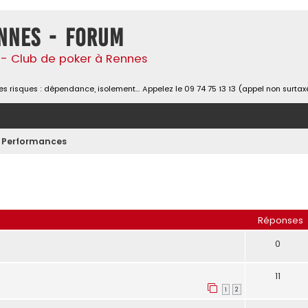
nnes - Forum
- Club de poker à Rennes
s risques : dépendance, isolement… Appelez le 09 74 75 13 13 (appel non surtax
Performances
her
herche avancée
Réponses
0
11
1
2