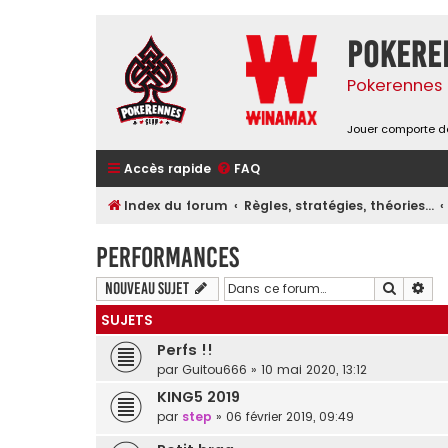
Pokere
Pokerennes 
Jouer comporte de
Accès rapide
FAQ
Index du forum
Règles, stratégies, théories...
Performances
Recherc
Rec
Nouveau sujet
SUJETS
Perfs !!
par
Guitou666
»
10 mai 2020, 13:12
KING5 2019
par
step
»
06 février 2019, 09:49