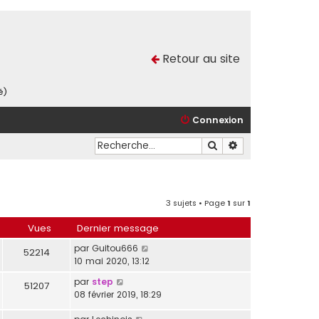
Retour au site
é)
Connexion
Rechercher
Recherche avancé
3 sujets • Page
1
sur
1
Vues
Dernier message
par
Guitou666
52214
10 mai 2020, 13:12
par
step
51207
08 février 2019, 18:29