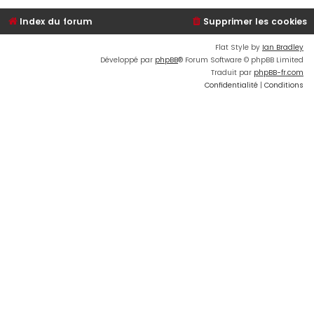
Index du forum
Supprimer les cookies
Flat Style by
Ian Bradley
Développé par
phpBB
® Forum Software © phpBB Limited
Traduit par
phpBB-fr.com
Confidentialité
|
Conditions