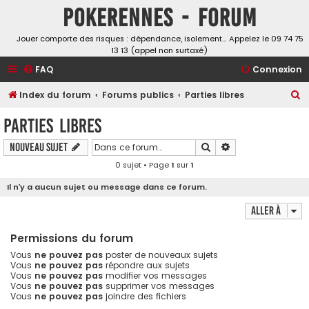
Pokerennes - Forum
Jouer comporte des risques : dépendance, isolement… Appelez le 09 74 75
13 13 (appel non surtaxé)
FAQ
Connexion
R
Index du forum
Forums publics
Parties libres
e
Parties libres
c
Rechercher
Recherche avancé
Nouveau sujet
h
0 sujet • Page
1
sur
1
e
r
Il n’y a aucun sujet ou message dans ce forum.
c
Aller à
h
Permissions du forum
e
Vous
ne pouvez pas
poster de nouveaux sujets
r
Vous
ne pouvez pas
répondre aux sujets
Vous
ne pouvez pas
modifier vos messages
Vous
ne pouvez pas
supprimer vos messages
Vous
ne pouvez pas
joindre des fichiers