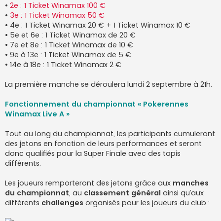
•
2e : 1 Ticket Winamax 100 €
•
3e : 1 Ticket Winamax 50 €
• 4e : 1 Ticket Winamax 20 € + 1 Ticket Winamax 10 €
• 5e et 6e : 1 Ticket Winamax de 20 €
• 7e et 8e : 1 Ticket Winamax de 10 €
• 9e à 13e : 1 Ticket Winamax de 5 €
• 14e à 18e : 1 Ticket Winamax 2 €
La première manche se déroulera lundi 2 septembre à 21h.
Fonctionnement du championnat « Pokerennes
Winamax Live A »
Tout au long du championnat, les participants cumuleront
des jetons en fonction de leurs performances et seront
donc qualifiés pour la Super Finale avec des tapis
différents.
Les joueurs remporteront des jetons grâce aux
manches
du championnat
, au
classement général
ainsi qu’aux
différents
challenges
organisés pour les joueurs du club :