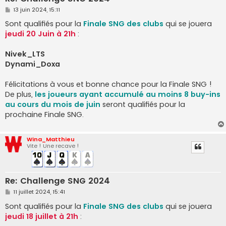
M
13 juin 2024, 15:11
e
s
Sont qualifiés pour la
Finale SNG des clubs
qui se jouera
s
jeudi 20 Juin à 21h
:
a
g
e
Nivek_LTS
Dynami_Doxa
Félicitations à vous et bonne chance pour la Finale SNG !
De plus,
les joueurs ayant accumulé au moins 8 buy-ins
au cours du mois de juin
seront qualifiés pour la
prochaine Finale SNG.
Wina_Matthieu
Vite ! Une recave !
Re: Challenge SNG 2024
M
11 juillet 2024, 15:41
e
s
Sont qualifiés pour la
Finale SNG des clubs
qui se jouera
s
jeudi 18 juillet à 21h
:
a
g