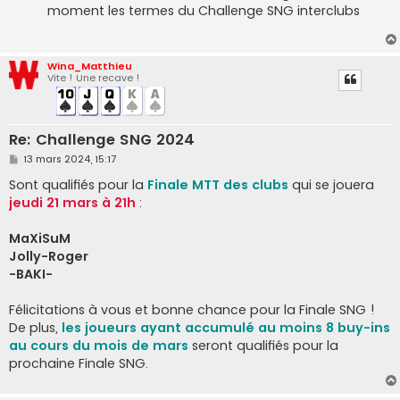
moment les termes du Challenge SNG interclubs
Wina_Matthieu
Vite ! Une recave !
Re: Challenge SNG 2024
M
13 mars 2024, 15:17
e
s
Sont qualifiés pour la
Finale MTT des clubs
qui se jouera
s
jeudi 21 mars à 21h
:
a
g
e
MaXiSuM
Jolly-Roger
-BAKI-
Félicitations à vous et bonne chance pour la Finale SNG !
De plus,
les joueurs ayant accumulé au moins 8 buy-ins
au cours du mois de mars
seront qualifiés pour la
prochaine Finale SNG.