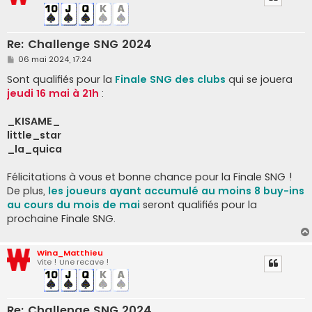
Re: Challenge SNG 2024
M
06 mai 2024, 17:24
e
s
Sont qualifiés pour la
Finale SNG des clubs
qui se jouera
s
jeudi 16 mai à 21h
:
a
g
e
_KISAME_
little_star
_la_quica
Félicitations à vous et bonne chance pour la Finale SNG !
De plus,
les joueurs ayant accumulé au moins 8 buy-ins
au cours du mois de mai
seront qualifiés pour la
prochaine Finale SNG.
Wina_Matthieu
Vite ! Une recave !
Re: Challenge SNG 2024