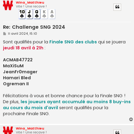
Wina_Matthieu
Vite ! Une recave !
Re: Challenge SNG 2024
M
11 avril 2024, 15:10
e
s
Sont qualifiés pour la
Finale SNG des clubs
qui se jouera
s
jeudi 18 avril à 21h
:
a
g
e
ACMAB47722
MaXiSuM
JeanFr0mager
Hamari Bled
Ogreman II
Félicitations à vous et bonne chance pour la Finale SNG !
De plus,
les joueurs ayant accumulé au moins 8 buy-ins
au cours du mois d'avril
seront qualifiés pour la
prochaine Finale SNG.
Wina_Matthieu
Vite ! Une recave !