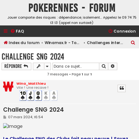
Pokerennes - Forum
Jouer comporte des risques : dépendance, isolement… Appelez le 09 74 75
13 13 (appel non surtaxé)
FAQ
Connexion
R
Index du forum
Winamax.fr - Tournois, challenges et freerolls
Challenges interclubs
e
Challenge SNG 2024
c
Rechercher
Recherche a
Répondre
h
7 messages • Page
1
sur
1
e
r
Wina_Matthieu
Vite ! Une recave !
c
h
e
Challenge SNG 2024
r
M
07 mars 2024, 16:54
e
s
s
a
g
Le Challenge SNG des Clubs fait peau neuve ! Soyez