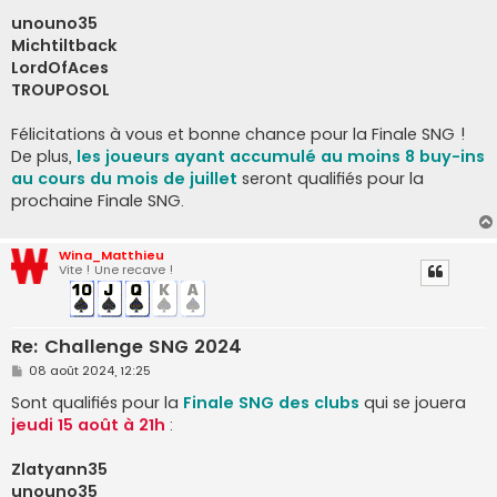
e
unouno35
Michtiltback
LordOfAces
TROUPOSOL
Félicitations à vous et bonne chance pour la Finale SNG !
De plus,
les joueurs ayant accumulé au moins 8 buy-ins
au cours du mois de juillet
seront qualifiés pour la
prochaine Finale SNG.
Wina_Matthieu
Vite ! Une recave !
Re: Challenge SNG 2024
M
08 août 2024, 12:25
e
s
Sont qualifiés pour la
Finale SNG des clubs
qui se jouera
s
jeudi 15 août à 21h
:
a
g
e
Zlatyann35
unouno35