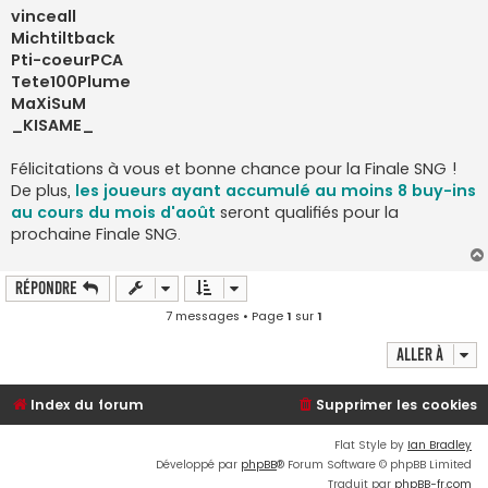
vinceall
Michtiltback
Pti-coeurPCA
Tete100Plume
MaXiSuM
_KISAME_
Félicitations à vous et bonne chance pour la Finale SNG !
De plus,
les joueurs ayant accumulé au moins 8 buy-ins
au cours du mois d'août
seront qualifiés pour la
prochaine Finale SNG.
Répondre
7 messages • Page
1
sur
1
Aller à
Index du forum
Supprimer les cookies
Flat Style by
Ian Bradley
Développé par
phpBB
® Forum Software © phpBB Limited
Traduit par
phpBB-fr.com