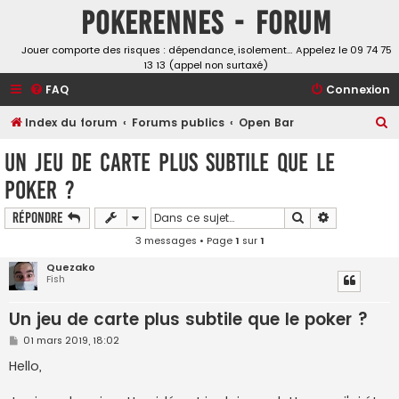
Pokerennes - Forum
Jouer comporte des risques : dépendance, isolement… Appelez le 09 74 75
13 13 (appel non surtaxé)
FAQ
Connexion
R
Index du forum
Forums publics
Open Bar
e
Un jeu de carte plus subtile que le
c
poker ?
h
e
Rechercher
Recherche a
Répondre
r
3 messages • Page
1
sur
1
c
Quezako
Fish
h
e
Un jeu de carte plus subtile que le poker ?
r
M
01 mars 2019, 18:02
e
s
Hello,
s
a
g