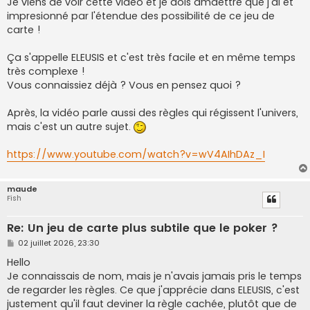
Je viens de voir cette vidéo et je dois amdettre que j'ai ét
e
impresionné par l'étendue des possibilité de ce jeu de
carte !
Ça s'appelle ELEUSIS et c'est très facile et en même temps
très complexe !
Vous connaissiez déjà ? Vous en pensez quoi ?
Après, la vidéo parle aussi des règles qui régissent l'univers,
mais c'est un autre sujet.
https://www.youtube.com/watch?v=wV4AIhDAz_I
maude
Fish
Re: Un jeu de carte plus subtile que le poker ?
M
02 juillet 2026, 23:30
e
s
Hello
s
Je connaissais de nom, mais je n'avais jamais pris le temps
a
g
de regarder les règles. Ce que j'apprécie dans ELEUSIS, c'est
e
justement qu'il faut deviner la règle cachée, plutôt que de