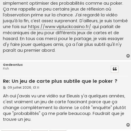
simplement optimiser des probabilités comme au poker.
Ça me rappelle un peu certains jeux de réflexion où
l’observation prime sur la chance. J’ai regardé la vidéo
jusqu’à la fin, c’est assez surprenant. D'ailleurs, je suis tombé
une fois sur
https://www.vipluckcasino.fr/
qui parlait de
mécaniques de jeu pour différents jeux de cartes et de
hasard. En tous cas merci pour le partage, je vais essayer
d'y faire jouer quelques amis, ça a l'air plus subtil qu'il n'y
paraît au premier abord.
Gedeonluc
Fish
Re: Un jeu de carte plus subtile que le poker ?
M
09 juillet 2026, 13:11
e
s
Ah oui j'avais vu une vidéo sur Eleusis y'a quelques années,
s
c'est vraiment un jeu de carte fascinant parce que ça
a
g
change complètement la donne. Le côté "enquête" plutôt
e
que "probabilités" ça me parle beaucoup. Faudrait que je
trouve un jeu.