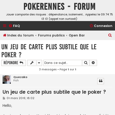
Pokerennes - Forum
Jouer comporte des risques : dépendance, isolement… Appelez le 09 74 75
13 13 (appel non surtaxé)
FAQ
Connexion
R
Index du forum
Forums publics
Open Bar
e
Un jeu de carte plus subtile que le
c
poker ?
h
e
Rechercher
Recherche a
Répondre
r
3 messages • Page
1
sur
1
c
Quezako
Fish
h
e
Un jeu de carte plus subtile que le poker ?
r
M
01 mars 2019, 18:02
e
s
Hello,
s
a
g