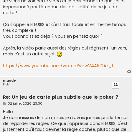
Je viens de voir cette vidéo et je dois amdettre que j'ai ét
e
impresionné par l'étendue des possibilité de ce jeu de
carte !
Ça s'appelle ELEUSIS et c'est très facile et en même temps
très complexe !
Vous connaissiez déjà ? Vous en pensez quoi ?
Après, la vidéo parle aussi des règles qui régissent l'univers,
mais c'est un autre sujet.
https://www.youtube.com/watch?v=wV4AIhDAz_I
maude
Fish
Re: Un jeu de carte plus subtile que le poker ?
M
02 juillet 2026, 23:30
e
s
Hello
s
Je connaissais de nom, mais je n'avais jamais pris le temps
a
g
de regarder les règles. Ce que j'apprécie dans ELEUSIS, c'est
e
justement qu'il faut deviner la règle cachée, plutôt que de