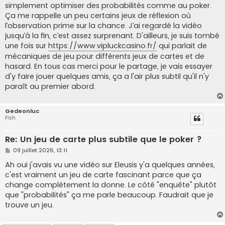
simplement optimiser des probabilités comme au poker.
Ça me rappelle un peu certains jeux de réflexion où
l’observation prime sur la chance. J’ai regardé la vidéo
jusqu’à la fin, c’est assez surprenant. D'ailleurs, je suis tombé
une fois sur
https://www.vipluckcasino.fr/
qui parlait de
mécaniques de jeu pour différents jeux de cartes et de
hasard. En tous cas merci pour le partage, je vais essayer
d'y faire jouer quelques amis, ça a l'air plus subtil qu'il n'y
paraît au premier abord.
Gedeonluc
Fish
Re: Un jeu de carte plus subtile que le poker ?
M
09 juillet 2026, 13:11
e
s
Ah oui j'avais vu une vidéo sur Eleusis y'a quelques années,
s
c'est vraiment un jeu de carte fascinant parce que ça
a
g
change complètement la donne. Le côté "enquête" plutôt
e
que "probabilités" ça me parle beaucoup. Faudrait que je
trouve un jeu.