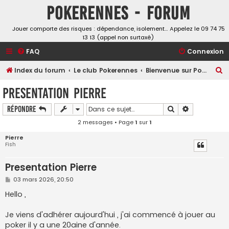
Pokerennes - Forum
Jouer comporte des risques : dépendance, isolement… Appelez le 09 74 75
13 13 (appel non surtaxé)
FAQ
Connexion
R
Index du forum
Le club Pokerennes
Bienvenue sur Pokerennes !
e
Presentation Pierre
c
Rechercher
Recherche a
Répondre
h
2 messages • Page
1
sur
1
e
r
Pierre
Fish
c
h
Presentation Pierre
e
M
03 mars 2026, 20:50
e
r
s
Hello ,
s
a
g
Je viens d'adhérer aujourd'hui , j'ai commencé à jouer au
e
poker il y a une 20aine d'année.