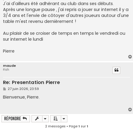
J'ai d'ailleurs été adhérant au club dans ses débuts.
Après une longue pause , j'ai repris a jouer sur internet il y a
3/4 ans et l'envie de côtoyer d'autres joueurs autour d'une
table m'est revenu dernièrement !
Au plaisir de se croiser de temps en temps le vendredi ou
sur internet le lundi
Pïerre
maude
Fish
Re: Presentation Pierre
M
27 juin 2026, 23:59
e
s
Bienvenue, Pierre.
s
a
g
e
Répondre
2 messages • Page
1
sur
1