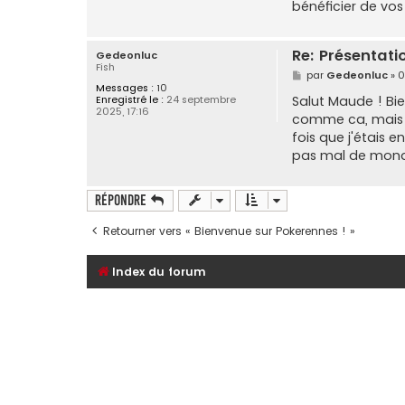
bénéficier de vos 
Re: Présentat
Gedeonluc
Fish
M
par
Gedeonluc
»
0
e
Messages :
10
s
Salut Maude ! Bie
Enregistré le :
24 septembre
s
2025, 17:16
comme ca, mais av
a
g
fois que j'étais e
e
pas mal de monde 
Répondre
Retourner vers « Bienvenue sur Pokerennes ! »
Index du forum