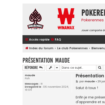
Pokere
Pokerennes 
Jouer comporte de
Accès rapide
FAQ
Index du forum
Le club Pokerennes
Bienvenu
Présentation maude
Re
Répondre
Présentatio
maude
Fish
M
par
maude
»
29 ju
Messages :
11
e
Enregistré le :
06 novembre 2024,
s
Salut à tous !
19:04
s
a
g
Enfin je me prése
e
d'apprendre et su