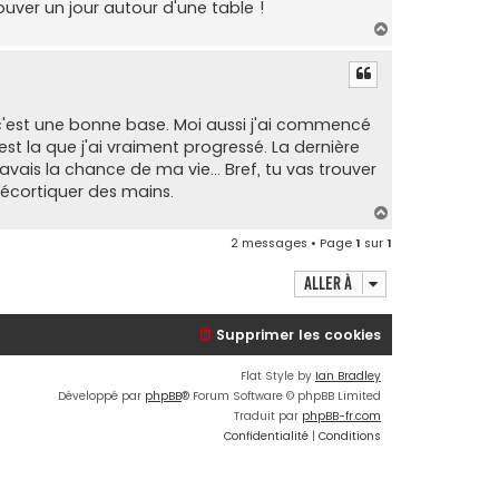
trouver un jour autour d'une table !
H
a
u
t
 c'est une bonne base. Moi aussi j'ai commencé
st la que j'ai vraiment progressé. La dernière
'avais la chance de ma vie... Bref, tu vas trouver
décortiquer des mains.
H
a
2 messages • Page
1
sur
1
u
t
Aller à
Supprimer les cookies
Flat Style by
Ian Bradley
Développé par
phpBB
® Forum Software © phpBB Limited
Traduit par
phpBB-fr.com
Confidentialité
|
Conditions