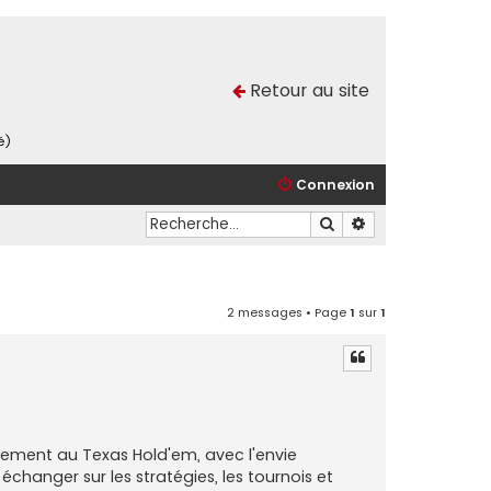
Retour au site
é)
Connexion
Rechercher
Recherche avancé
2 messages • Page
1
sur
1
lement au Texas Hold'em, avec l'envie
changer sur les stratégies, les tournois et