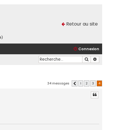
Retour au site
é)
Connexion
Rechercher
Recherche avancé
34 messages
1
2
3
4
Précédente