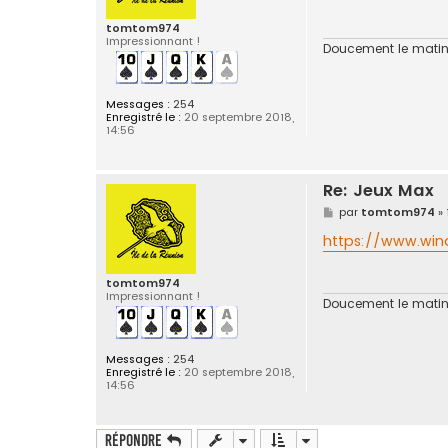
a
g
tomtom974
e
Impressionnant !
Doucement le matin 
Messages :
254
Enregistré le :
20 septembre 2018,
14:56
Re: Jeux Max
M
par
tomtom974
»
e
s
https://www.wina
s
a
g
tomtom974
e
Impressionnant !
Doucement le matin 
Messages :
254
Enregistré le :
20 septembre 2018,
14:56
Répondre