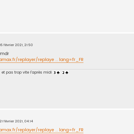
15 février 2021, 21:50
t mdr
max.fr/replayer/replaye ... lang=fr_FR
et pas trop vite l'après midi
21 février 2021, 04:14
max.fr/replayer/replaye ... lang=fr_FR