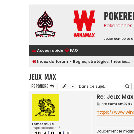
Pokere
Pokerennes 
Jouer comporte de
Accès rapide
FAQ
Index du forum
Règles, stratégies, théories...
Jeux Max
Re
Répondre
Re: Jeux Max
M
par
tomtom974
»
e
s
https://www.wina
s
a
g
tomtom974
e
Impressionnant !
Doucement le matin 