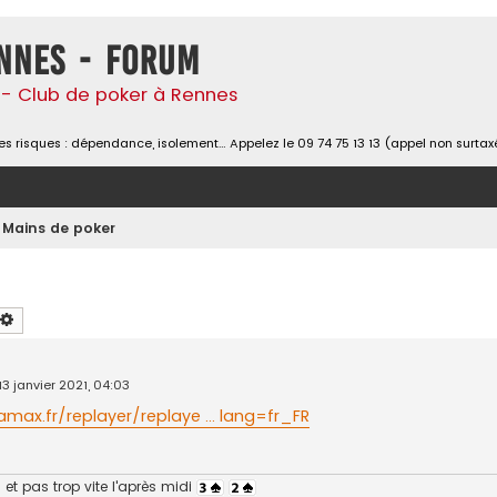
nnes - Forum
- Club de poker à Rennes
s risques : dépendance, isolement… Appelez le 09 74 75 13 13 (appel non surtax
Mains de poker
chercher
Recherche avancée
13 janvier 2021, 04:03
max.fr/replayer/replaye ... lang=fr_FR
et pas trop vite l'après midi