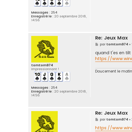
Messages :
254
Enregistré le :
20 septembre 2018,
14:56
Re: Jeux Max
M
par
tomtom974
»
e
s
quand t'es en til
s
https://www.wina
a
g
tomtom974
e
Impressionnant !
Doucement le matin 
Messages :
254
Enregistré le :
20 septembre 2018,
14:56
Re: Jeux Max
M
par
tomtom974
»
e
s
https://www.wina
s