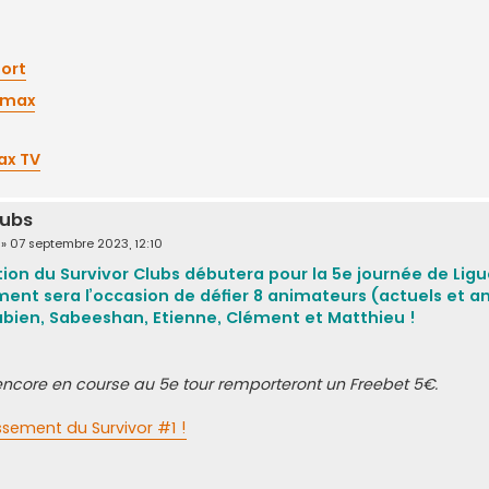
ort
max
x TV
lubs
»
07 septembre 2023, 12:10
tion du Survivor Clubs débutera pour la 5e journée de Ligu
ent sera l’occasion de défier 8 animateurs (actuels et a
Fabien, Sabeeshan, Etienne, Clément et Matthieu !
encore en course au 5e tour remporteront un Freebet 5€.
ssement du Survivor #1 !