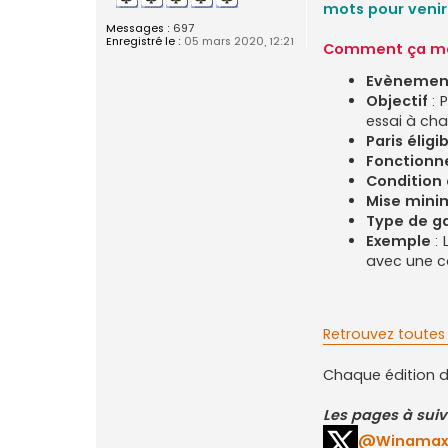
mots pour venir
Messages :
697
Enregistré le :
05 mars 2020, 12:21
Comment ça ma
Evènemen
Objectif
: 
essai à cha
Paris éligi
Fonction
Condition d
Mise mini
Type de g
Exemple
: 
avec une co
Retrouvez toutes 
Chaque édition du
Les pages à suivr
@Winamax