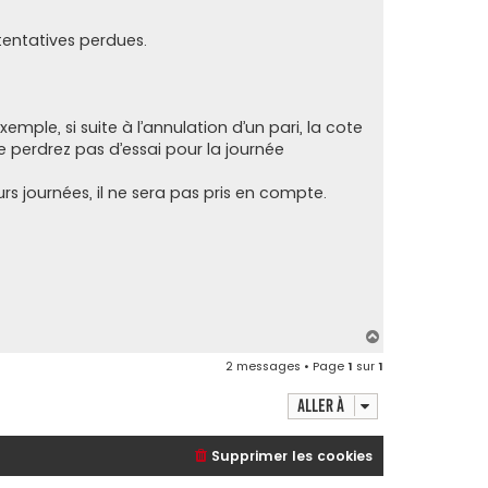
tentatives perdues.
emple, si suite à l’annulation d’un pari, la cote
ne perdrez pas d’essai pour la journée
s journées, il ne sera pas pris en compte.
H
a
2 messages • Page
1
sur
1
u
t
Aller à
Supprimer les cookies