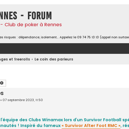
nnes - Forum
- Club de poker à Rennes
s risques : dépendance, isolement… Appelez le 09 74 75 13 13 (appel non surtax
ges et freerolls
Le coin des parieurs
chercher
Recherche avancée
bs
»
07 septembre 2023, 11:50
 l’équipe des Clubs Winamax lors d’un Survivor Football 
nautés ! Inspiré du fameux
« Survivor After Foot RMC »
, ré