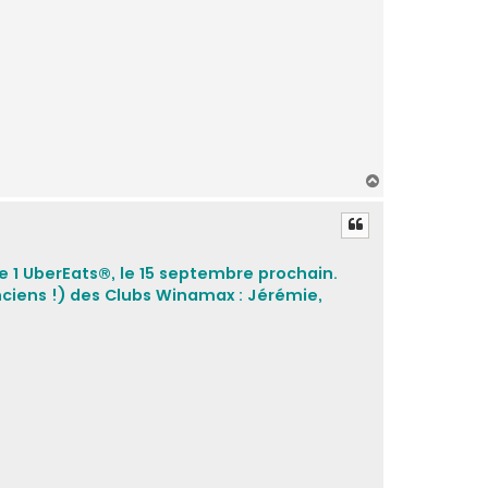
H
a
u
t
e 1 UberEats®, le 15 septembre prochain.
nciens !) des Clubs Winamax : Jérémie,