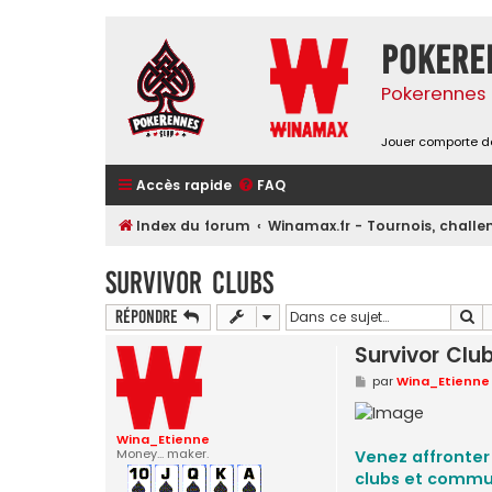
Pokere
Pokerennes 
Jouer comporte de
Accès rapide
FAQ
Index du forum
Winamax.fr - Tournois, challen
Survivor Clubs
Re
Répondre
Survivor Clu
M
par
Wina_Etienne
e
s
s
a
Wina_Etienne
g
Money... maker.
Venez affronter
e
clubs et commu