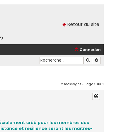
Retour au site
é)
Connexion
Rechercher
Recherche avancé
2 messages • Page
1
sur
1
spécialement créé pour les membres des
sistance et résilience seront les maîtres-