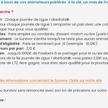
 à bout de vos animateurs préférés. A la clé, un max de F
rche ?
t
: Chaque journée de Ligue 1 UberEats®.
Pour chaque journée de Ligue 1, remporter un pari avec une cot
que tour pour vous qualifier.
bles
: Paris simples ou combinés, d’avant-match ou live (pari
nement
: Le Survivor s’arrête lorsqu’il ne reste plus aucun ani
’éligibilité
: Paris se terminant par ,12 (exemple : 10,12€)
mum par pari
: 2,12 €.
ain
: Jusqu’à 1000€ de Freebets à se partager pour le ou les der
Lors de la 9e journée de Ligue 1 UberEats®, vous pariez 2,12€ sur 
te de 1,72. Nice gagne, vous êtes alors qualifié pour la procha
les informations concernant le Survivor Clubs sur notre site
 Survivor sera annoncée avec son lot de précisions sur votre f
e :