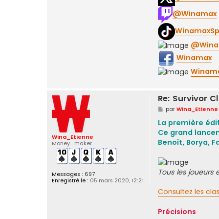
@Winamax
WinamaxSp
@Wina
Winamax
Winama
Re: Survivor C
M
par
Wina_Etienne
e
s
La première édi
s
Ce grand lancem
a
Wina_Etienne
g
Benoît, Borya, 
Money... maker.
e
Tous les joueurs 
Messages :
697
Enregistré le :
05 mars 2020, 12:21
Consultez les cla
Précisions