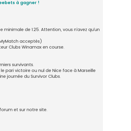
reebets à gagner !
e minimale de 1.25. Attention, vous n’avez qu’un
s MyMatch acceptés)
mateur Clubs Winamax en course.
niers survivants.
le pari victoire ou nul de Nice face à Marseille
ine journée du Survivor Clubs.
orum et sur notre site.