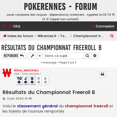
Pokerennes - Forum
Jouer comporte des risques : dépendance, isolement… Appelez le 09 74 75
13 13 (appel non surtaxé)
FAQ
Connexion
R
Index du forum
Winamax.fr - Tournois, challenges et freerolls
Championnat freerolls
e
Résultats du Championnat Freeroll B
c
Rechercher
Recherche a
Répondre
h
1 message • Page
1
sur
1
e
r
Wina_Matthieu
Vite ! Une recave !
c
h
e
Résultats du Championnat Freeroll B
r
M
11 juin 2024, 15:49
e
s
Voici le
classement général
du
championnat freeroll
et
s
les tickets de tournois remportés :
a
g