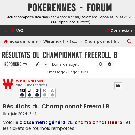
Pokerennes - Forum
Jouer comporte des risques : dépendance, isolement… Appelez le 09 74 75
13 13 (appel non surtaxé)
FAQ
Connexion
R
Index du forum
Winamax.fr - Tournois, challenges et freerolls
Championnat freerolls
e
Résultats du Championnat Freeroll B
c
Rechercher
Recherche a
Répondre
h
1 message • Page
1
sur
1
e
r
Wina_Matthieu
Vite ! Une recave !
c
h
e
Résultats du Championnat Freeroll B
r
M
11 juin 2024, 15:49
e
s
Voici le
classement général
du
championnat freeroll
et
s
les tickets de tournois remportés :
a
g