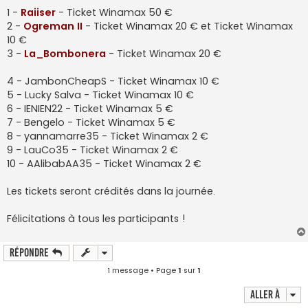
e
1 -
Raiiser
- Ticket Winamax 50 €
2 -
Ogreman II
- Ticket Winamax 20 € et Ticket Winamax
10 €
3 -
La_Bombonera
- Ticket Winamax 20 €
4 - JambonCheapS - Ticket Winamax 10 €
5 - Lucky Salva - Ticket Winamax 10 €
6 - IENIEN22 - Ticket Winamax 5 €
7 - Bengelo - Ticket Winamax 5 €
8 - yannamarre35 - Ticket Winamax 2 €
9 - LauCo35 - Ticket Winamax 2 €
10 - AAlibabAA35 - Ticket Winamax 2 €
Les tickets seront crédités dans la journée.
Félicitations à tous les participants !
Répondre
1 message • Page
1
sur
1
Aller à